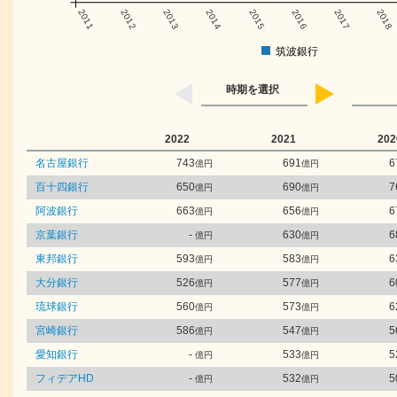
2011
2012
2013
2014
2015
2016
2017
2018
筑波銀行
時期を選択
2022
2021
202
名古屋銀行
743
691
6
億円
億円
百十四銀行
650
690
7
億円
億円
阿波銀行
663
656
6
億円
億円
京葉銀行
-
630
6
億円
億円
東邦銀行
593
583
6
億円
億円
大分銀行
526
577
6
億円
億円
琉球銀行
560
573
6
億円
億円
宮崎銀行
586
547
5
億円
億円
愛知銀行
-
533
5
億円
億円
フィデアHD
-
532
5
億円
億円