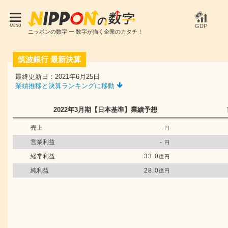
GDP
ニッポンの数字 ー 数字が描く企業のカタチ！
筑波銀行
最新決算
最終更新日：2021年6月25日
業績推移と決算ランキングに移動
2022年3月期
【日本基準】
業績予想
売上
-
円
営業利益
-
円
経常利益
33.0
億円
純利益
28.0
億円