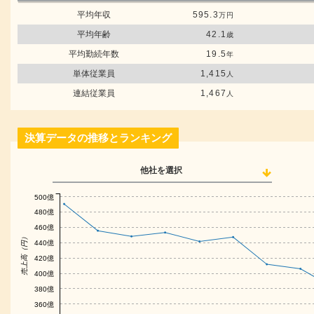
平均年収
595.3
万円
平均年齢
42.1
歳
平均勤続年数
19.5
年
単体従業員
1,415
人
連結従業員
1,467
人
決算データの推移とランキング
他社を選択
500億
480億
460億
売上高（円）
440億
420億
400億
380億
360億