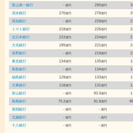
富山第一銀行
-
295
3
億円
億円
清水銀行
270
278
2
億円
億円
高知銀行
-
229
2
億円
億円
トマト銀行
218
226
2
億円
億円
北日本銀行
222
224
2
億円
億円
大光銀行
195
221
2
億円
億円
長野銀行
-
219
2
億円
億円
東北銀行
134
135
1
億円
億円
鳥取銀行
-
134
1
億円
億円
福島銀行
129
133
1
億円
億円
大東銀行
118
131
1
億円
億円
富山銀行
-
93.3
1
億円
億円
島根銀行
75.2
81.8
98
億円
億円
第四銀行
-
-
億円
億円
北越銀行
-
-
億円
億円
十八銀行
-
-
億円
億円