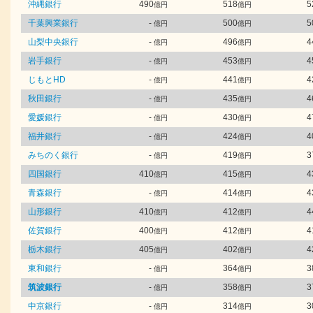
沖縄銀行
490
518
5
億円
億円
千葉興業銀行
-
500
5
億円
億円
山梨中央銀行
-
496
4
億円
億円
岩手銀行
-
453
4
億円
億円
じもとHD
-
441
4
億円
億円
秋田銀行
-
435
4
億円
億円
愛媛銀行
-
430
4
億円
億円
福井銀行
-
424
4
億円
億円
みちのく銀行
-
419
3
億円
億円
四国銀行
410
415
4
億円
億円
青森銀行
-
414
4
億円
億円
山形銀行
410
412
4
億円
億円
佐賀銀行
400
412
4
億円
億円
栃木銀行
405
402
4
億円
億円
東和銀行
-
364
3
億円
億円
筑波銀行
-
358
3
億円
億円
中京銀行
-
314
3
億円
億円