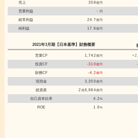
売上
358
億円
営業利益
-
円
経常利益
24.7
億円
純利益
17.6
億円
2021年3月期
【日本基準】
財務概要
営業CF
1,742
+2
億円
投資CF
-310
億円
財務CF
-4.2
億円
現預金
3,350
億円
総資産
2
6,984
兆
億円
自己資本比率
4.2
%
ROE
1.6
%