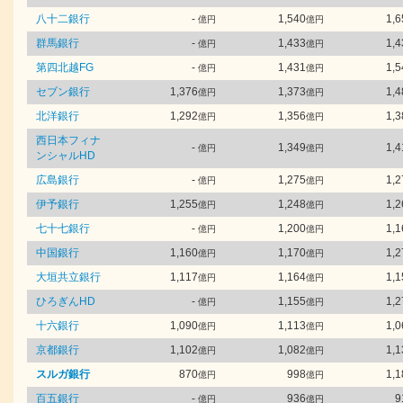
八十二銀行
-
1,540
1,6
億円
億円
群馬銀行
-
1,433
1,4
億円
億円
第四北越FG
-
1,431
1,5
億円
億円
セブン銀行
1,376
1,373
1,4
億円
億円
北洋銀行
1,292
1,356
1,3
億円
億円
西日本フィナ
-
1,349
1,4
億円
億円
ンシャルHD
広島銀行
-
1,275
1,2
億円
億円
伊予銀行
1,255
1,248
1,2
億円
億円
七十七銀行
-
1,200
1,1
億円
億円
中国銀行
1,160
1,170
1,2
億円
億円
大垣共立銀行
1,117
1,164
1,1
億円
億円
ひろぎんHD
-
1,155
1,2
億円
億円
十六銀行
1,090
1,113
1,0
億円
億円
京都銀行
1,102
1,082
1,1
億円
億円
スルガ銀行
870
998
1,1
億円
億円
百五銀行
-
936
9
億円
億円