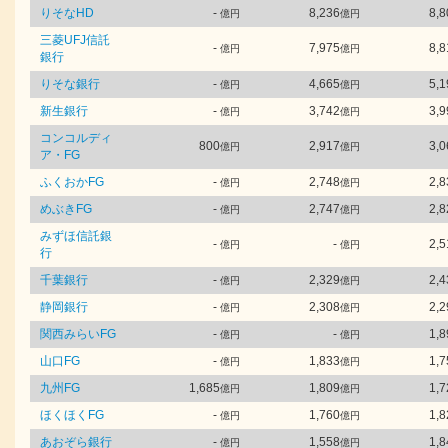
りそなHD
-
8,236
8,8
億円
億円
三菱UFJ信託
-
7,975
8,8
億円
億円
銀行
りそな銀行
-
4,665
5,1
億円
億円
新生銀行
-
3,742
3,9
億円
億円
コンコルディ
800
2,917
3,0
億円
億円
ア・FG
ふくおかFG
-
2,748
2,8
億円
億円
めぶきFG
-
2,747
2,8
億円
億円
みずほ信託銀
-
-
2,5
億円
億円
行
千葉銀行
-
2,329
2,4
億円
億円
静岡銀行
-
2,308
2,2
億円
億円
関西みらいFG
-
-
1,8
億円
億円
山口FG
-
1,833
1,7
億円
億円
九州FG
1,685
1,809
1,7
億円
億円
ほくほくFG
-
1,760
1,8
億円
億円
あおぞら銀行
-
1,558
1,8
億円
億円