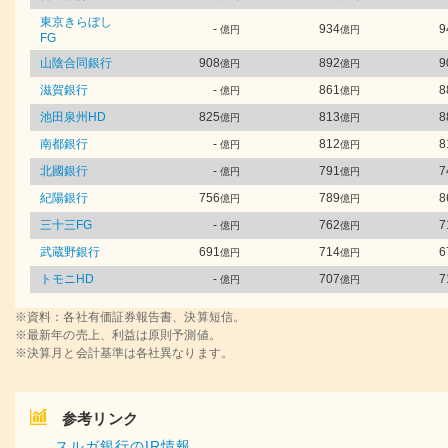
東京きらぼし
-
934
9
億円
億円
FG
山陰合同銀行
908
892
9
億円
億円
滋賀銀行
-
861
8
億円
億円
池田泉州HD
825
813
8
億円
億円
南都銀行
-
812
8
億円
億円
北國銀行
-
791
7
億円
億円
紀陽銀行
756
789
8
億円
億円
三十三FG
-
762
7
億円
億円
武蔵野銀行
691
714
6
億円
億円
トモニHD
-
707
7
億円
億円
※資料：各社有価証券報告書、決算短信。
※最新年の売上、利益は原則予測値。
※決算月と会計基準は各社異なります。
参考リンク
スルガ銀行のIR情報