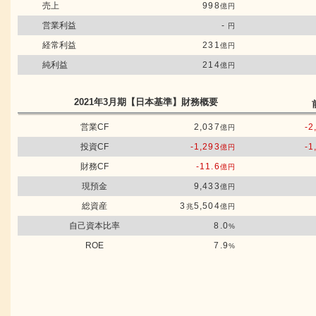
売上
998
億円
営業利益
-
円
経常利益
231
億円
純利益
214
億円
2021年3月期
【日本基準】
財務概要
営業CF
2,037
-2
億円
投資CF
-1,293
-1
億円
財務CF
-11.6
億円
現預金
9,433
億円
総資産
3
5,504
兆
億円
自己資本比率
8.0
%
ROE
7.9
%