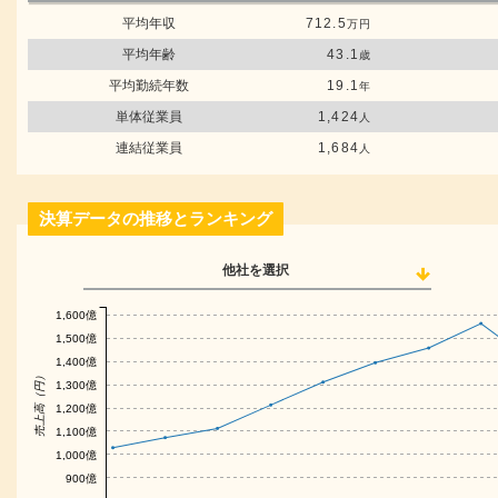
平均年収
712.5
万円
平均年齢
43.1
歳
平均勤続年数
19.1
年
単体従業員
1,424
人
連結従業員
1,684
人
決算データの推移とランキング
他社を選択
1,600億
1,500億
1,400億
売上高（円）
1,300億
1,200億
1,100億
1,000億
900億