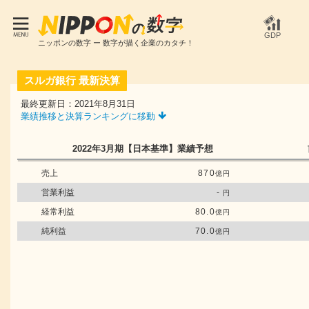
GDP
ニッポンの数字 ー 数字が描く企業のカタチ！
スルガ銀行
最新決算
最終更新日：2021年8月31日
業績推移と決算ランキングに移動
2022年3月期
【日本基準】
業績予想
売上
870
億円
営業利益
-
円
経常利益
80.0
億円
純利益
70.0
億円