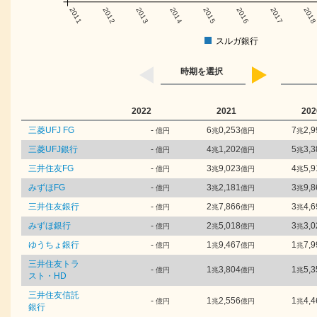
2011
2012
2013
2014
2015
2016
2017
201
スルガ銀行
時期を選択
2022
2021
202
三菱UFJ FG
-
6
0,253
7
2,9
億円
兆
億円
兆
三菱UFJ銀行
-
4
1,202
5
3,3
億円
兆
億円
兆
三井住友FG
-
3
9,023
4
5,9
億円
兆
億円
兆
みずほFG
-
3
2,181
3
9,8
億円
兆
億円
兆
三井住友銀行
-
2
7,866
3
4,6
億円
兆
億円
兆
みずほ銀行
-
2
5,018
3
3,0
億円
兆
億円
兆
ゆうちょ銀行
-
1
9,467
1
7,9
億円
兆
億円
兆
三井住友トラ
-
1
3,804
1
5,3
億円
兆
億円
兆
スト・HD
三井住友信託
-
1
2,556
1
4,4
億円
兆
億円
兆
銀行