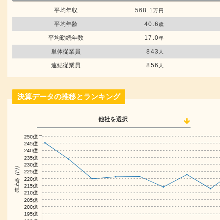
平均年収
568.1
万円
平均年齢
40.6
歳
平均勤続年数
17.0
年
単体従業員
843
人
連結従業員
856
人
決算データの推移とランキング
他社を選択
250億
245億
240億
235億
230億
売上高（円）
225億
220億
215億
210億
205億
200億
195億