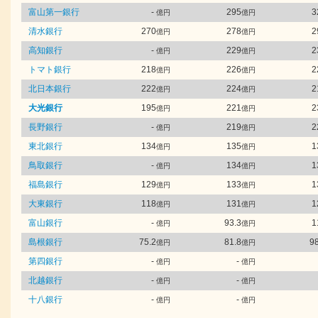
富山第一銀行
-
295
3
億円
億円
清水銀行
270
278
2
億円
億円
高知銀行
-
229
2
億円
億円
トマト銀行
218
226
2
億円
億円
北日本銀行
222
224
2
億円
億円
大光銀行
195
221
2
億円
億円
長野銀行
-
219
2
億円
億円
東北銀行
134
135
1
億円
億円
鳥取銀行
-
134
1
億円
億円
福島銀行
129
133
1
億円
億円
大東銀行
118
131
1
億円
億円
富山銀行
-
93.3
1
億円
億円
島根銀行
75.2
81.8
98
億円
億円
第四銀行
-
-
億円
億円
北越銀行
-
-
億円
億円
十八銀行
-
-
億円
億円