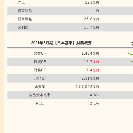
売上
221
億円
営業利益
-
円
経常利益
25.8
億円
純利益
15.7
億円
2021年3月期
【日本基準】
財務概要
営業CF
1,434
+1
億円
投資CF
-16.7
億円
財務CF
-7.4
億円
現預金
2,319
億円
総資産
1
7,092
兆
億円
自己資本比率
4.6
%
ROE
2.1
%