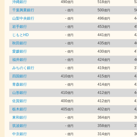
沖縄銀行
490
518
5
億円
億円
千葉興業銀行
-
500
5
億円
億円
山梨中央銀行
-
496
4
億円
億円
岩手銀行
-
453
4
億円
億円
じもとHD
-
441
4
億円
億円
秋田銀行
-
435
4
億円
億円
愛媛銀行
-
430
4
億円
億円
福井銀行
-
424
4
億円
億円
みちのく銀行
-
419
3
億円
億円
四国銀行
410
415
4
億円
億円
青森銀行
-
414
4
億円
億円
山形銀行
410
412
4
億円
億円
佐賀銀行
400
412
4
億円
億円
栃木銀行
405
402
4
億円
億円
東和銀行
-
364
3
億円
億円
筑波銀行
-
358
3
億円
億円
中京銀行
-
314
3
億円
億円