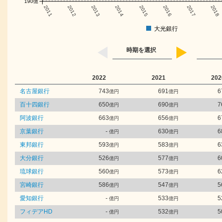
190億
2011
2012
2013
2014
2015
2016
2017
2018
大光銀行
時期を選択
2022
2021
202
名古屋銀行
743
691
6
億円
億円
百十四銀行
650
690
7
億円
億円
阿波銀行
663
656
6
億円
億円
京葉銀行
-
630
6
億円
億円
東邦銀行
593
583
6
億円
億円
大分銀行
526
577
6
億円
億円
琉球銀行
560
573
6
億円
億円
宮崎銀行
586
547
5
億円
億円
愛知銀行
-
533
5
億円
億円
フィデアHD
-
532
5
億円
億円