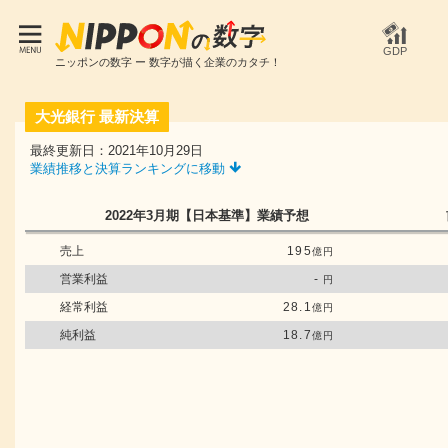
GDP
ニッポンの数字 ー 数字が描く企業のカタチ！
大光銀行
最新決算
最終更新日：2021年10月29日
業績推移と決算ランキングに移動
2022年3月期
【日本基準】
業績予想
売上
195
億円
営業利益
-
円
経常利益
28.1
億円
純利益
18.7
億円