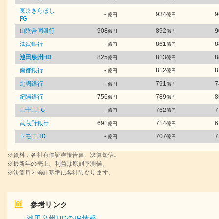
東京きらぼし
-
934
9
億円
億円
FG
山陰合同銀行
908
892
9
億円
億円
滋賀銀行
-
861
8
億円
億円
池田泉州HD
825
813
8
億円
億円
南都銀行
-
812
8
億円
億円
北國銀行
-
791
7
億円
億円
紀陽銀行
756
789
8
億円
億円
三十三FG
-
762
7
億円
億円
武蔵野銀行
691
714
6
億円
億円
トモニHD
-
707
7
億円
億円
※資料：各社有価証券報告書、決算短信。
※最新年の売上、利益は原則予測値。
※決算月と会計基準は各社異なります。
参考リンク
池田泉州HDのIR情報