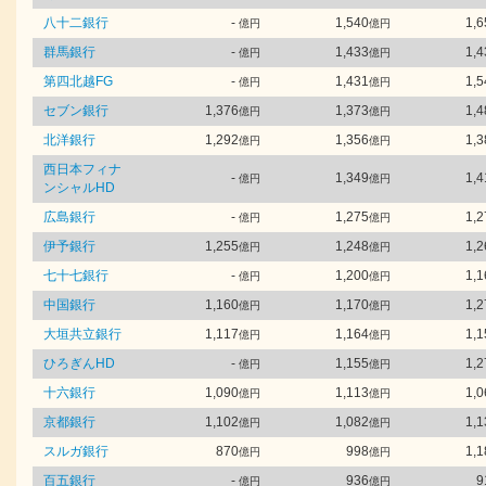
八十二銀行
-
1,540
1,6
億円
億円
群馬銀行
-
1,433
1,4
億円
億円
第四北越FG
-
1,431
1,5
億円
億円
セブン銀行
1,376
1,373
1,4
億円
億円
北洋銀行
1,292
1,356
1,3
億円
億円
西日本フィナ
-
1,349
1,4
億円
億円
ンシャルHD
広島銀行
-
1,275
1,2
億円
億円
伊予銀行
1,255
1,248
1,2
億円
億円
七十七銀行
-
1,200
1,1
億円
億円
中国銀行
1,160
1,170
1,2
億円
億円
大垣共立銀行
1,117
1,164
1,1
億円
億円
ひろぎんHD
-
1,155
1,2
億円
億円
十六銀行
1,090
1,113
1,0
億円
億円
京都銀行
1,102
1,082
1,1
億円
億円
スルガ銀行
870
998
1,1
億円
億円
百五銀行
-
936
9
億円
億円