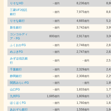
りそなHD
-
8,236
8,8
億円
億円
三菱UFJ信託
-
7,975
8,8
億円
億円
銀行
りそな銀行
-
4,665
5,1
億円
億円
新生銀行
-
3,742
3,9
億円
億円
コンコルディ
800
2,917
3,0
億円
億円
ア・FG
ふくおかFG
-
2,748
2,8
億円
億円
めぶきFG
-
2,747
2,8
億円
億円
みずほ信託銀
-
-
2,5
億円
億円
行
千葉銀行
-
2,329
2,4
億円
億円
静岡銀行
-
2,308
2,2
億円
億円
関西みらいFG
-
-
1,8
億円
億円
山口FG
-
1,833
1,7
億円
億円
九州FG
1,685
1,809
1,7
億円
億円
ほくほくFG
-
1,760
1,8
億円
億円
あおぞら銀行
-
1,558
1,8
億円
億円