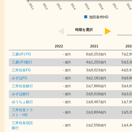
2011
2012
2013
2014
2015
2016
2017
201
池田泉州HD
時期を選択
2022
2021
202
三菱UFJ FG
-
6
0,253
7
2,9
億円
兆
億円
兆
三菱UFJ銀行
-
4
1,202
5
3,3
億円
兆
億円
兆
三井住友FG
-
3
9,023
4
5,9
億円
兆
億円
兆
みずほFG
-
3
2,181
3
9,8
億円
兆
億円
兆
三井住友銀行
-
2
7,866
3
4,6
億円
兆
億円
兆
みずほ銀行
-
2
5,018
3
3,0
億円
兆
億円
兆
ゆうちょ銀行
-
1
9,467
1
7,9
億円
兆
億円
兆
三井住友トラ
-
1
3,804
1
5,3
億円
兆
億円
兆
スト・HD
三井住友信託
-
1
2,556
1
4,4
億円
兆
億円
兆
銀行