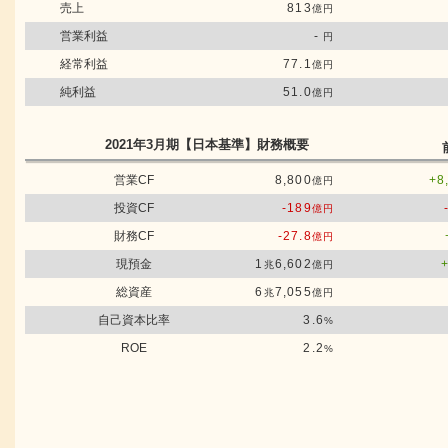
売上
813
億円
営業利益
-
円
経常利益
77.1
億円
純利益
51.0
億円
2021年3月期
【日本基準】
財務概要
営業CF
8,800
+8
億円
投資CF
-189
億円
財務CF
-27.8
億円
現預金
1
6,602
兆
億円
総資産
6
7,055
兆
億円
自己資本比率
3.6
%
ROE
2.2
%