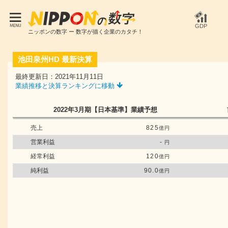
GDP
ニッポンの数字 ー 数字が描く企業のカタチ！
池田泉州HD
最新決算
最終更新日：2021年11月11日
業績推移と決算ランキングに移動
2022年3月期
【日本基準】
業績予想
売上
825
億円
営業利益
-
円
経常利益
120
億円
純利益
90.0
億円