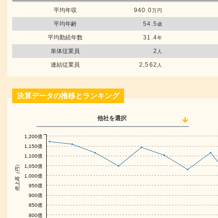
平均年収
940.0
万円
平均年齢
54.5
歳
平均勤続年数
31.4
年
単体従業員
2
人
連結従業員
2,562
人
決算データの推移とランキング
他社を選択
1,200億
1,150億
1,100億
売上高（円）
1,050億
1,000億
950億
900億
850億
800億