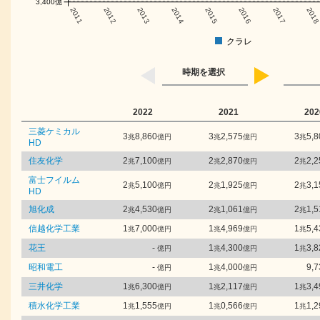
3,400億
2011
2012
2013
2014
2015
2016
2017
201
クラレ
時期を選択
2022
2021
202
三菱ケミカル
3
8,860
3
2,575
3
5,8
兆
億円
兆
億円
兆
HD
住友化学
2
7,100
2
2,870
2
2,2
兆
億円
兆
億円
兆
富士フイルム
2
5,100
2
1,925
2
3,1
兆
億円
兆
億円
兆
HD
旭化成
2
4,530
2
1,061
2
1,5
兆
億円
兆
億円
兆
信越化学工業
1
7,000
1
4,969
1
5,4
兆
億円
兆
億円
兆
花王
-
1
4,300
1
3,8
億円
兆
億円
兆
昭和電工
-
1
4,000
9,7
億円
兆
億円
三井化学
1
6,300
1
2,117
1
3,4
兆
億円
兆
億円
兆
積水化学工業
1
1,555
1
0,566
1
1,2
兆
億円
兆
億円
兆