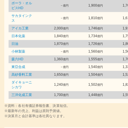
ポーラ・オル
-
1,900
1,7
億円
億円
ビスHD
サカタインク
-
1,810
1,6
億円
億円
ス
アイカ工業
2,000
1,746
1,9
億円
億円
日本化薬
1,840
1,734
1,7
億円
億円
日油
1,870
1,726
1,8
億円
億円
小林製薬
-
1,560
1,5
億円
億円
森六HD
1,360
1,555
1,7
億円
億円
東亞合成
-
1,540
1,3
億円
億円
高砂香料工業
1,650
1,504
1,5
億円
億円
ダイキョーニ
1,240
1,502
1,8
億円
億円
シカワ
三洋化成工業
1,700
1,448
1,5
億円
億円
※資料：各社有価証券報告書、決算短信。
※最新年の売上、利益は原則予測値。
※決算月と会計基準は各社異なります。