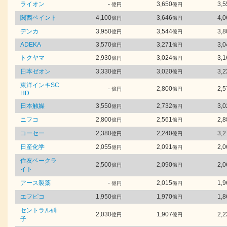
ライオン
-
3,650
3,5
億円
億円
関西ペイント
4,100
3,646
4,0
億円
億円
デンカ
3,950
3,544
3,8
億円
億円
ADEKA
3,570
3,271
3,0
億円
億円
トクヤマ
2,930
3,024
3,1
億円
億円
日本ゼオン
3,330
3,020
3,2
億円
億円
東洋インキSC
-
2,800
2,5
億円
億円
HD
日本触媒
3,550
2,732
3,0
億円
億円
ニフコ
2,800
2,561
2,8
億円
億円
コーセー
2,380
2,240
3,2
億円
億円
日産化学
2,055
2,091
2,0
億円
億円
住友ベークラ
2,500
2,090
2,0
億円
億円
イト
アース製薬
-
2,015
1,9
億円
億円
エフピコ
1,950
1,970
1,8
億円
億円
セントラル硝
2,030
1,907
2,2
億円
億円
子