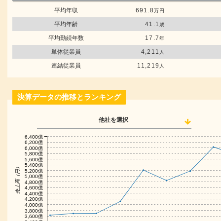
平均年収
691.8
万円
平均年齢
41.1
歳
平均勤続年数
17.7
年
単体従業員
4,211
人
連結従業員
11,219
人
決算データの推移とランキング
他社を選択
6,400億
6,200億
6,000億
5,800億
5,600億
5,400億
売上高（円）
5,200億
5,000億
4,800億
4,600億
4,400億
4,200億
4,000億
3,800億
3,600億