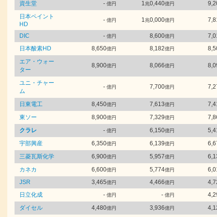
資生堂
-
1
0,440
9,2
億円
兆
億円
日本ペイント
-
1
0,000
7,8
億円
兆
億円
HD
DIC
-
8,600
7,0
億円
億円
日本酸素HD
8,650
8,182
8,5
億円
億円
エア・ウォー
8,900
8,066
8,0
億円
億円
ター
ユニ・チャー
-
7,700
7,2
億円
億円
ム
日東電工
8,450
7,613
7,4
億円
億円
東ソー
8,900
7,329
7,8
億円
億円
クラレ
-
6,150
5,4
億円
億円
宇部興産
6,350
6,139
6,6
億円
億円
三菱瓦斯化学
6,900
5,957
6,1
億円
億円
カネカ
6,600
5,774
6,0
億円
億円
JSR
3,465
4,466
4,7
億円
億円
日立化成
-
-
4,2
億円
億円
ダイセル
4,480
3,936
4,1
億円
億円