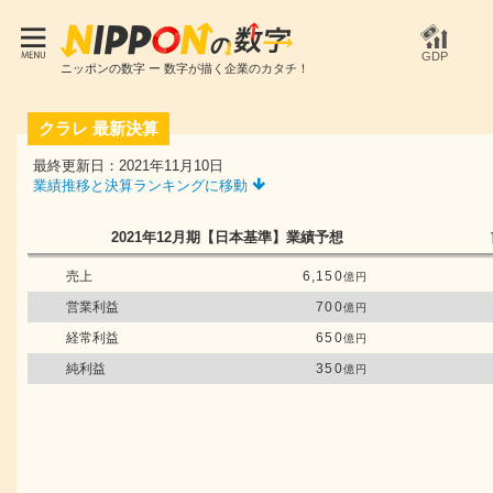
GDP
ニッポンの数字 ー 数字が描く企業のカタチ！
クラレ
最新決算
最終更新日：2021年11月10日
業績推移と決算ランキングに移動
2021年12月期
【日本基準】
業績予想
売上
6,150
億円
営業利益
700
億円
経常利益
650
億円
純利益
350
億円