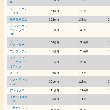
152
143
1
億円
億円
所
ダイトーケミ
164
140
1
億円
億円
ックス
児玉化学工業
152
138
1
億円
億円
ウルトラファ
-
133
1
ブリックス・
億円
億円
HD
ヤマト・イン
144
130
1
億円
億円
ダストリー
フジプレアム
168
126
1
億円
億円
エス・ディ
ー・エス バイ
-
120
1
億円
億円
オテック
きもと
126
116
1
億円
億円
ヤスハラケミ
121
113
1
億円
億円
カル
アトミクス
111
111
1
億円
億円
有機合成薬品
120
111
1
億円
億円
工業
丸尾カルシウ
110
108
1
億円
億円