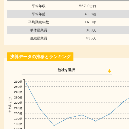
平均年収
567.0
万円
平均年齢
41.8
歳
平均勤続年数
16.0
年
単体従業員
368
人
連結従業員
435
人
決算データの推移とランキング
他社を選択
260億
250億
240億
230億
売上高（円）
220億
210億
200億
190億
180億