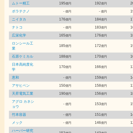
ムトー精工
195
192
2
億円
億円
ポラテクノ
-
-
1
億円
億円
ニイタカ
176
184
1
億円
億円
ナトコ
-
183
1
億円
億円
広栄化学
165
176
1
億円
億円
ロンシール工
185
172
1
億円
億円
業
石原ケミカル
188
170
1
億円
億円
日本高純度化
170
166
1
億円
億円
学
恵和
-
159
1
億円
億円
アサヒペン
150
158
1
億円
億円
天昇電気工業
190
156
1
億円
億円
アグロ カネシ
-
153
1
億円
億円
ョウ
竹本容器
-
151
1
億円
億円
メック
-
146
1
億円
億円
ハーバー研究