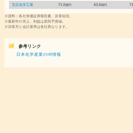
互応化学工業
71.0
63.6
71
億円
億円
※資料：各社有価証券報告書、決算短信。
※最新年の売上、利益は原則予測値。
※決算月と会計基準は各社異なります。
参考リンク
日本化学産業のIR情報