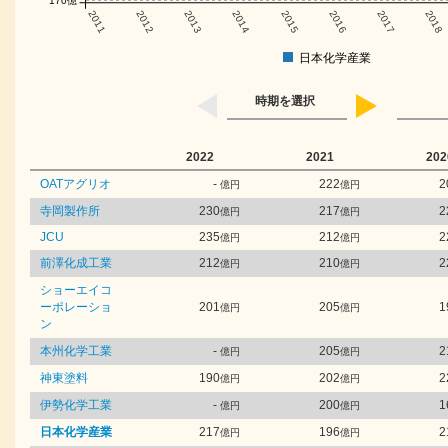
170億
2011
2012
2013
2014
2015
2016
2017
2018
日本化学産業
時期を選択
2022
2021
202
OATアグリオ
-
222
2
億円
億円
寺岡製作所
230
217
2
億円
億円
JCU
235
212
2
億円
億円
前澤化成工業
212
210
2
億円
億円
ショーエイコ
ーポレーショ
201
205
1
億円
億円
ン
本州化学工業
-
205
2
億円
億円
神東塗料
190
202
2
億円
億円
伊勢化学工業
-
200
1
億円
億円
日本化学産業
217
196
2
億円
億円