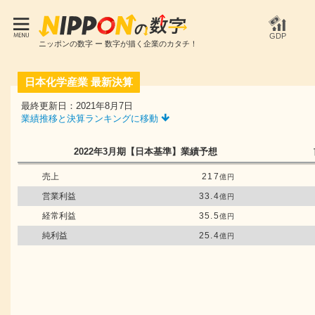
GDP
ニッポンの数字 ー 数字が描く企業のカタチ！
日本化学産業
最新決算
最終更新日：2021年8月7日
業績推移と決算ランキングに移動
2022年3月期
【日本基準】
業績予想
売上
217
億円
営業利益
33.4
億円
経常利益
35.5
億円
純利益
25.4
億円