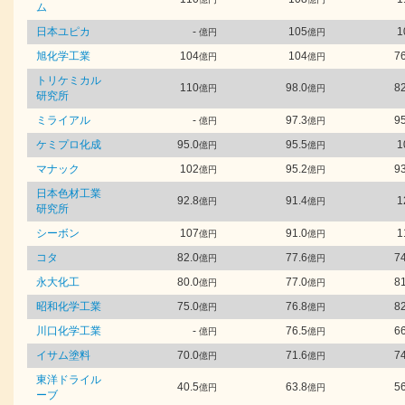
ム
日本ユピカ
-
105
1
億円
億円
旭化学工業
104
104
76
億円
億円
トリケミカル
110
98.0
82
億円
億円
研究所
ミライアル
-
97.3
95
億円
億円
ケミプロ化成
95.0
95.5
1
億円
億円
マナック
102
95.2
93
億円
億円
日本色材工業
92.8
91.4
1
億円
億円
研究所
シーボン
107
91.0
1
億円
億円
コタ
82.0
77.6
74
億円
億円
永大化工
80.0
77.0
81
億円
億円
昭和化学工業
75.0
76.8
82
億円
億円
川口化学工業
-
76.5
66
億円
億円
イサム塗料
70.0
71.6
74
億円
億円
東洋ドライル
40.5
63.8
56
億円
億円
ーブ