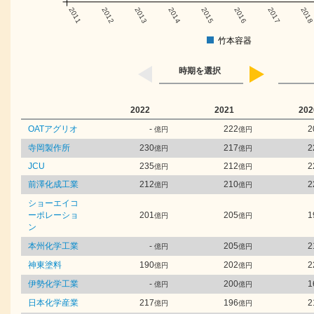
2011
2012
2013
2014
2015
2016
2017
201
竹本容器
時期を選択
2022
2021
202
OATアグリオ
-
222
2
億円
億円
寺岡製作所
230
217
2
億円
億円
JCU
235
212
2
億円
億円
前澤化成工業
212
210
2
億円
億円
ショーエイコ
ーポレーショ
201
205
1
億円
億円
ン
本州化学工業
-
205
2
億円
億円
神東塗料
190
202
2
億円
億円
伊勢化学工業
-
200
1
億円
億円
日本化学産業
217
196
2
億円
億円