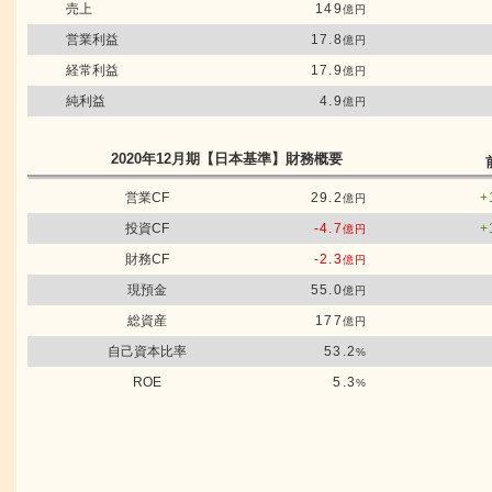
売上
149
億円
営業利益
17.8
億円
経常利益
17.9
億円
純利益
4.9
億円
2020年12月期
【日本基準】
財務概要
営業CF
29.2
+
億円
投資CF
-4.7
+
億円
財務CF
-2.3
億円
現預金
55.0
億円
総資産
177
億円
自己資本比率
53.2
%
ROE
5.3
%