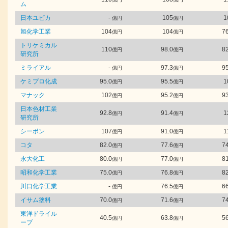
ム
日本ユピカ
-
105
1
億円
億円
旭化学工業
104
104
76
億円
億円
トリケミカル
110
98.0
82
億円
億円
研究所
ミライアル
-
97.3
95
億円
億円
ケミプロ化成
95.0
95.5
1
億円
億円
マナック
102
95.2
93
億円
億円
日本色材工業
92.8
91.4
1
億円
億円
研究所
シーボン
107
91.0
1
億円
億円
コタ
82.0
77.6
74
億円
億円
永大化工
80.0
77.0
81
億円
億円
昭和化学工業
75.0
76.8
82
億円
億円
川口化学工業
-
76.5
66
億円
億円
イサム塗料
70.0
71.6
74
億円
億円
東洋ドライル
40.5
63.8
56
億円
億円
ーブ