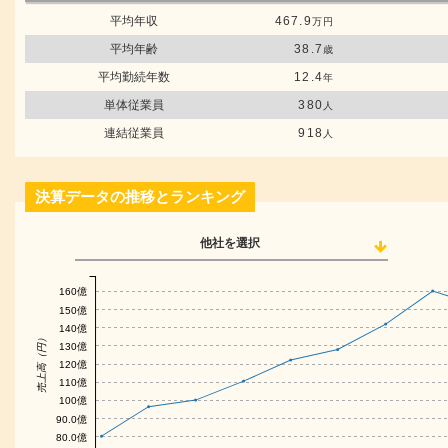
平均年収
467.9
万円
平均年齢
38.7
歳
平均勤続年数
12.4
年
単体従業員
380
人
連結従業員
918
人
決算データの推移とランキング
他社を選択
160億
150億
140億
売上高（円）
130億
120億
110億
100億
90.0億
80.0億