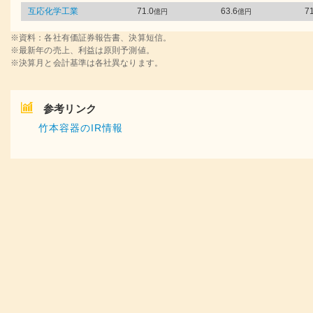
互応化学工業
71.0
63.6
71
億円
億円
※資料：各社有価証券報告書、決算短信。
※最新年の売上、利益は原則予測値。
※決算月と会計基準は各社異なります。
参考リンク
竹本容器のIR情報