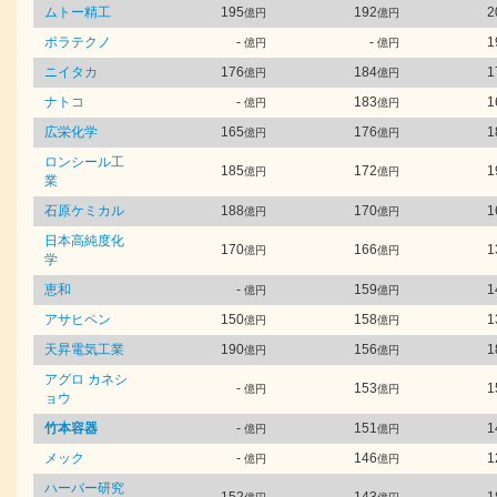
ムトー精工
195
192
2
億円
億円
ポラテクノ
-
-
1
億円
億円
ニイタカ
176
184
1
億円
億円
ナトコ
-
183
1
億円
億円
広栄化学
165
176
1
億円
億円
ロンシール工
185
172
1
億円
億円
業
石原ケミカル
188
170
1
億円
億円
日本高純度化
170
166
1
億円
億円
学
恵和
-
159
1
億円
億円
アサヒペン
150
158
1
億円
億円
天昇電気工業
190
156
1
億円
億円
アグロ カネシ
-
153
1
億円
億円
ョウ
竹本容器
-
151
1
億円
億円
メック
-
146
1
億円
億円
ハーバー研究