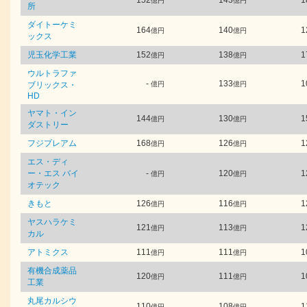
152
143
1
億円
億円
所
ダイトーケミ
164
140
1
億円
億円
ックス
児玉化学工業
152
138
1
億円
億円
ウルトラファ
-
133
1
ブリックス・
億円
億円
HD
ヤマト・イン
144
130
1
億円
億円
ダストリー
フジプレアム
168
126
1
億円
億円
エス・ディ
ー・エス バイ
-
120
1
億円
億円
オテック
きもと
126
116
1
億円
億円
ヤスハラケミ
121
113
1
億円
億円
カル
アトミクス
111
111
1
億円
億円
有機合成薬品
120
111
1
億円
億円
工業
丸尾カルシウ
110
108
1
億円
億円