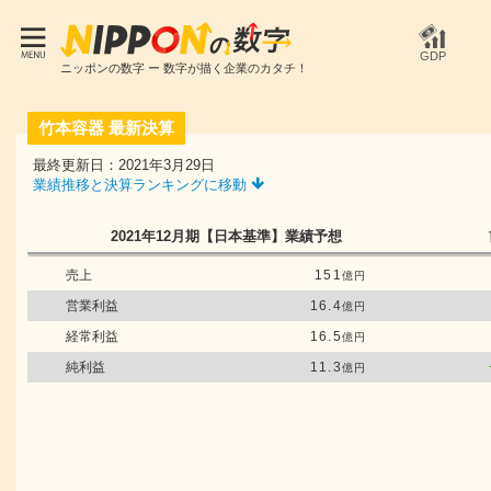
GDP
ニッポンの数字 ー 数字が描く企業のカタチ！
竹本容器
最新決算
最終更新日：2021年3月29日
業績推移と決算ランキングに移動
2021年12月期
【日本基準】
業績予想
売上
151
億円
営業利益
16.4
億円
経常利益
16.5
億円
純利益
11.3
億円