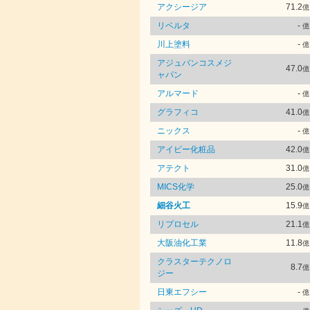
アクシージア
71.2
億
リベルタ
-
億
川上塗料
-
億
アジュバンコスメジ
47.0
億
ャパン
アルマード
-
億
グラフィコ
41.0
億
ニックス
-
億
アイビー化粧品
42.0
億
アテクト
31.0
億
MICS化学
25.0
億
細谷火工
15.9
億
リプロセル
21.1
億
大阪油化工業
11.8
億
クラスターテクノロ
8.7
億
ジー
日東エフシー
-
億