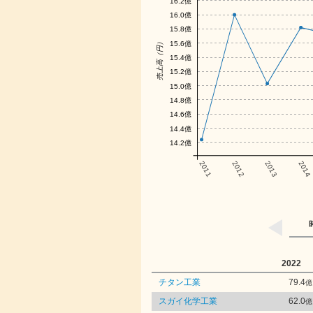
16.2億
16.0億
15.8億
売上高（円）
15.6億
15.4億
15.2億
15.0億
14.8億
14.6億
14.4億
14.2億
2011
2012
2013
2014
2022
チタン工業
79.4
億
スガイ化学工業
62.0
億