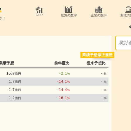
GDP
景気の数字
企業の数字
財政の
チ！
業績予想修正履歴
業績予想
前年度比
従来予想比
15.9
+2.1
-
億円
%
%
1.7
-14.1
-
億円
%
%
1.7
-14.4
-
億円
%
%
1.2
-16.1
-
億円
%
%