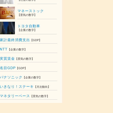
マネーストック
【景気の数字】
トヨタ自動車
【企業の数字】
家計最終消費支出
【GDP】
NTT
【企業の数字】
実質賃金
【景気の数字】
名目GDP
【GDP】
パナソニック
【企業の数字】
いきなり！ステーキ
【月次動向】
018
マネタリーベース
【景気の数字】
65.4
億円
53.2
億円