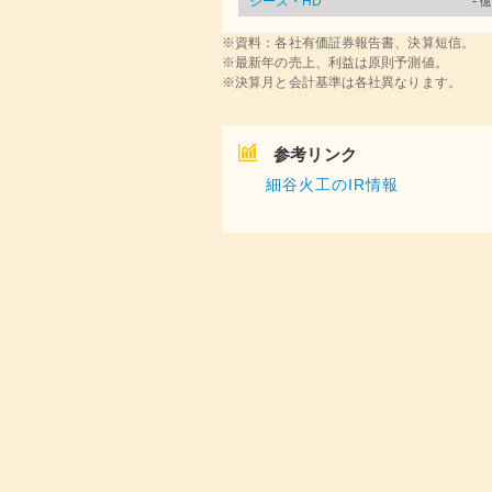
シーズ・HD
-
億
※資料：各社有価証券報告書、決算短信。
※最新年の売上、利益は原則予測値。
※決算月と会計基準は各社異なります。
参考リンク
細谷火工のIR情報