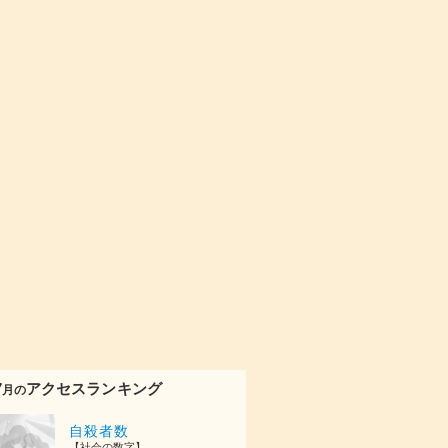
7
アクセスランキング
月の
自殺者数
【社会の数字】