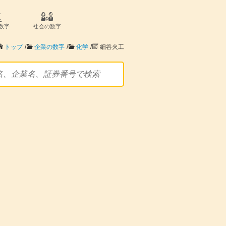
数字
社会の数字
/
/
/
トップ
企業の数字
化学
細谷火工