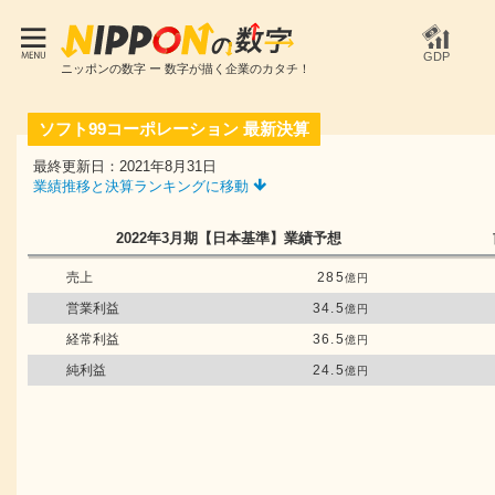
GDP
ニッポンの数字 ー 数字が描く企業のカタチ！
ソフト99コーポレーション
最新決算
最終更新日：2021年8月31日
業績推移と決算ランキングに移動
2022年3月期
【日本基準】
業績予想
売上
285
億円
営業利益
34.5
億円
経常利益
36.5
億円
純利益
24.5
億円