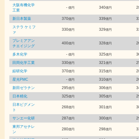
大阪有機化学
-
340
2
億円
億円
工業
新日本製薬
370
339
3
億円
億円
ステラ ケミフ
330
329
3
億円
億円
ァ
プレミアアン
400
328
2
億円
億円
チエイジング
多木化学
-
325
3
億円
億円
田岡化学工業
330
321
2
億円
億円
綜研化学
370
315
2
億円
億円
星光PMC
-
310
2
億円
億円
新田ゼラチン
295
306
3
億円
億円
日本精化
325
305
2
億円
億円
日本ピグメン
268
301
3
億円
億円
ト
サンエー化研
287
300
2
億円
億円
東邦アセチレ
280
298
3
億円
億円
ン