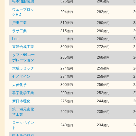
松本油脂製薬
325
296
3
億円
億円
ウェーブロッ
204
292
2
億円
億円
クHD
戸田工業
310
290
3
億円
億円
ラサ工業
315
290
2
億円
億円
I-ne
-
280
2
億円
億円
東洋合成工業
300
272
2
億円
億円
ソフト99コー
285
268
2
億円
億円
ポレーション
大成ラミック
274
259
2
億円
億円
セメダイン
284
258
2
億円
億円
大伸化学
300
256
2
億円
億円
群栄化学工業
290
252
2
億円
億円
新日本理化
275
244
2
億円
億円
第一稀元素化
292
235
2
億円
億円
学工業
ロックペイン
240
234
2
億円
億円
ト