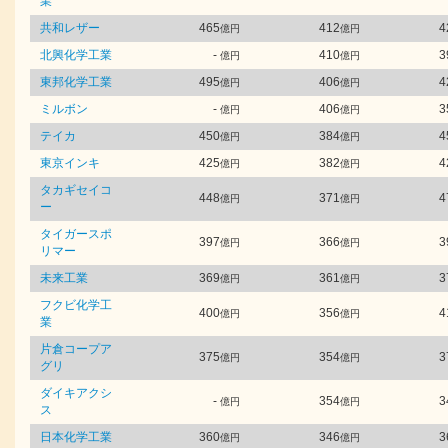
業
共和レザー
465
412
4
億円
億円
北興化学工業
-
410
3
億円
億円
東邦化学工業
495
406
4
億円
億円
ミルボン
-
406
3
億円
億円
テイカ
450
384
4
億円
億円
東京インキ
425
382
4
億円
億円
タカギセイコ
448
371
4
億円
億円
ー
タイガースポ
397
366
3
億円
億円
リマー
未来工業
369
361
3
億円
億円
フクビ化学工
400
356
4
億円
億円
業
片倉コープア
375
354
3
億円
億円
グリ
ダイキアクシ
-
354
3
億円
億円
ス
日本化学工業
360
346
3
億円
億円