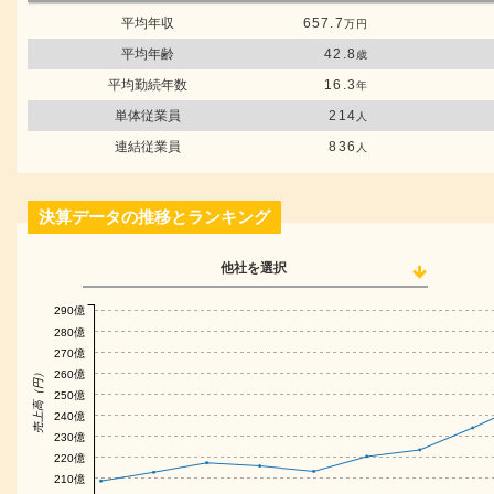
平均年収
657.7
万円
平均年齢
42.8
歳
平均勤続年数
16.3
年
単体従業員
214
人
連結従業員
836
人
決算データの推移とランキング
他社を選択
290億
280億
270億
売上高（円）
260億
250億
240億
230億
220億
210億