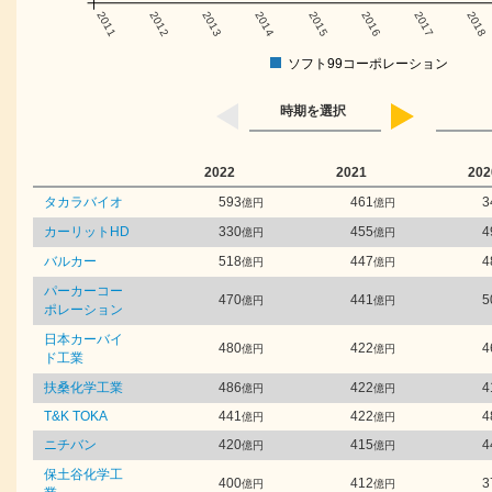
2011
2012
2013
2014
2015
2016
2017
2018
ソフト99コーポレーション
時期を選択
2022
2021
202
タカラバイオ
593
461
3
億円
億円
カーリットHD
330
455
4
億円
億円
バルカー
518
447
4
億円
億円
パーカーコー
470
441
5
億円
億円
ポレーション
日本カーバイ
480
422
4
億円
億円
ド工業
扶桑化学工業
486
422
4
億円
億円
T&K TOKA
441
422
4
億円
億円
ニチバン
420
415
4
億円
億円
保土谷化学工
400
412
3
億円
億円