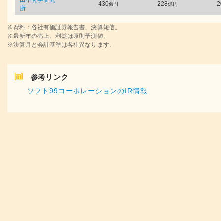
田中化学研究
430
228
2
億円
億円
所
※資料：各社有価証券報告書、決算短信。
※最新年の売上、利益は原則予測値。
※決算月と会計基準は各社異なります。
参考リンク
ソフト99コーポレーションのIR情報