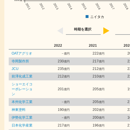
2011
2012
2013
2014
2015
2016
2017
2018
ニイタカ
時期を選択
2022
2021
202
OATアグリオ
-
222
2
億円
億円
寺岡製作所
230
217
2
億円
億円
JCU
235
212
2
億円
億円
前澤化成工業
212
210
2
億円
億円
ショーエイコ
ーポレーショ
201
205
1
億円
億円
ン
本州化学工業
-
205
2
億円
億円
神東塗料
190
202
2
億円
億円
伊勢化学工業
-
200
1
億円
億円
日本化学産業
217
196
2
億円
億円