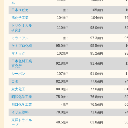
ム
日本ユピカ
-
105
1
億円
億円
旭化学工業
104
104
76
億円
億円
トリケミカル
110
98.0
82
億円
億円
研究所
ミライアル
-
97.3
95
億円
億円
ケミプロ化成
95.0
95.5
1
億円
億円
マナック
102
95.2
93
億円
億円
日本色材工業
92.8
91.4
1
億円
億円
研究所
シーボン
107
91.0
1
億円
億円
コタ
82.0
77.6
74
億円
億円
永大化工
80.0
77.0
81
億円
億円
昭和化学工業
75.0
76.8
82
億円
億円
川口化学工業
-
76.5
66
億円
億円
イサム塗料
70.0
71.6
74
億円
億円
東洋ドライル
40.5
63.8
56
億円
億円
ーブ