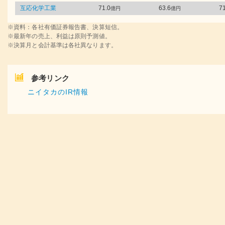
互応化学工業
71.0
63.6
71
億円
億円
※資料：各社有価証券報告書、決算短信。
※最新年の売上、利益は原則予測値。
※決算月と会計基準は各社異なります。
参考リンク
ニイタカのIR情報