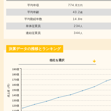
平均年収
774.8
万円
平均年齢
43.2
歳
平均勤続年数
14.8
年
単体従業員
234
人
連結従業員
344
人
決算データの推移とランキング
他社を選択
190億
180億
170億
売上高（円）
160億
150億
140億
130億
120億
110億