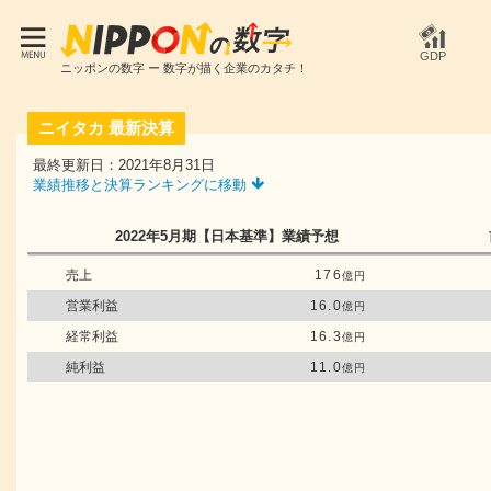
GDP
ニッポンの数字 ー 数字が描く企業のカタチ！
ニイタカ
最新決算
最終更新日：2021年8月31日
業績推移と決算ランキングに移動
2022年5月期
【日本基準】
業績予想
売上
176
億円
営業利益
16.0
億円
経常利益
16.3
億円
純利益
11.0
億円