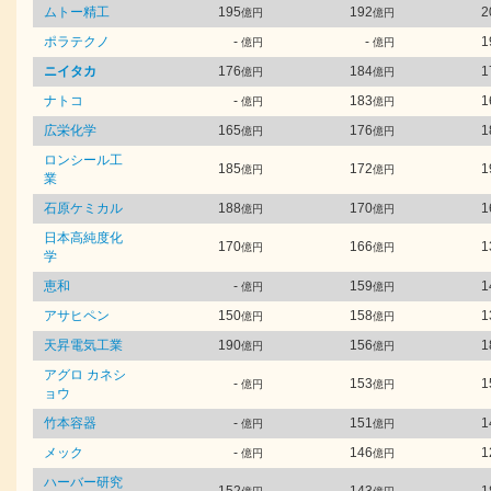
ムトー精工
195
192
2
億円
億円
ポラテクノ
-
-
1
億円
億円
ニイタカ
176
184
1
億円
億円
ナトコ
-
183
1
億円
億円
広栄化学
165
176
1
億円
億円
ロンシール工
185
172
1
億円
億円
業
石原ケミカル
188
170
1
億円
億円
日本高純度化
170
166
1
億円
億円
学
恵和
-
159
1
億円
億円
アサヒペン
150
158
1
億円
億円
天昇電気工業
190
156
1
億円
億円
アグロ カネシ
-
153
1
億円
億円
ョウ
竹本容器
-
151
1
億円
億円
メック
-
146
1
億円
億円
ハーバー研究