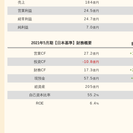
売上
184
億円
営業利益
24.5
億円
経常利益
24.7
億円
純利益
7.0
億円
2021年5月期
【日本基準】
財務概要
営業CF
27.2
+
億円
投資CF
-10.8
億円
財務CF
17.3
+
億円
現預金
57.5
億円
総資産
205
億円
自己資本比率
55.2
%
ROE
6.4
%