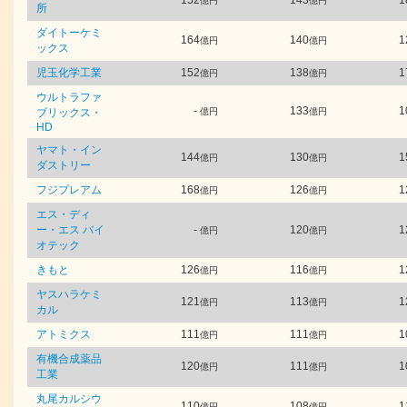
152
143
1
億円
億円
所
ダイトーケミ
164
140
1
億円
億円
ックス
児玉化学工業
152
138
1
億円
億円
ウルトラファ
-
133
1
ブリックス・
億円
億円
HD
ヤマト・イン
144
130
1
億円
億円
ダストリー
フジプレアム
168
126
1
億円
億円
エス・ディ
ー・エス バイ
-
120
1
億円
億円
オテック
きもと
126
116
1
億円
億円
ヤスハラケミ
121
113
1
億円
億円
カル
アトミクス
111
111
1
億円
億円
有機合成薬品
120
111
1
億円
億円
工業
丸尾カルシウ
110
108
1
億円
億円