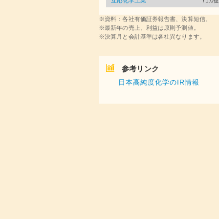
互応化学工業
71.0
億
※資料：各社有価証券報告書、決算短信。
※最新年の売上、利益は原則予測値。
※決算月と会計基準は各社異なります。
参考リンク
日本高純度化学のIR情報