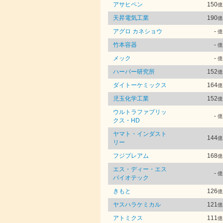
アサヒペン
150
億
天昇電気工業
190
億
アグロ カネショウ
-
億
竹本容器
-
億
メック
-
億
ハーバー研究所
152
億
ダイトーケミックス
164
億
児玉化学工業
152
億
ウルトラファブリッ
-
億
クス・HD
ヤマト・インダスト
144
億
リー
フジプレアム
168
億
エス・ディー・エス
-
億
バイオテック
きもと
126
億
ヤスハラケミカル
121
億
アトミクス
111
億