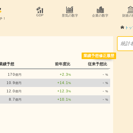
GDP
景気の数字
企業の数字
財政の
チ！
トッ
業績予想修正履歴
業績予想
前年度比
従来予想比
170
+2.3
-
億円
%
%
10.9
+14.1
-
億円
%
%
12.0
+12.3
-
億円
%
%
8.7
+10.1
-
億円
%
%