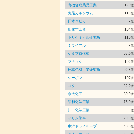
有機合成薬品工業
120
億
丸尾カルシウム
110
億
日本ユピカ
-
億
旭化学工業
104
億
トリケミカル研究所
110
億
ミライアル
-
億
ケミプロ化成
95.0
億
マナック
102
億
日本色材工業研究所
92.8
億
シーボン
107
億
コタ
82.0
億
永大化工
80.0
億
昭和化学工業
75.0
億
川口化学工業
-
億
イサム塗料
70.0
億
東洋ドライルーブ
40.5
億