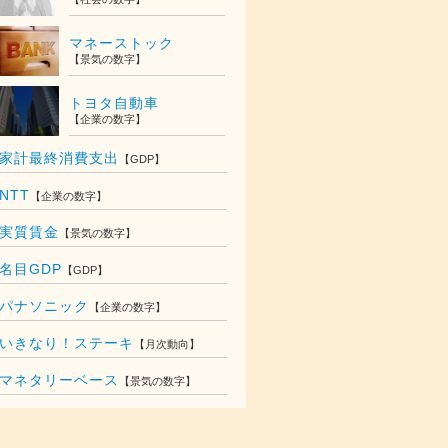
マネーストック
【景気の数字】
トヨタ自動車
【企業の数字】
家計最終消費支出
【GDP】
NTT
【企業の数字】
実質賃金
【景気の数字】
名目GDP
【GDP】
パナソニック
【企業の数字】
いきなり！ステーキ
【月次動向】
018
マネタリーベース
【景気の数字】
153
億円
228
億円