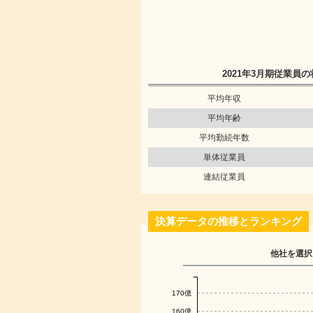
2021年3月期
従業員の
平均年収
平均年齢
平均勤続年数
単体従業員
連結従業員
決算データの推移とランキング
他社を選択
170億
160億