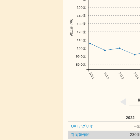
150億
140億
売上高（円）
130億
120億
110億
100億
90.0億
80.0億
2011
2012
2013
2014
2022
OATアグリオ
-
億
寺岡製作所
230
億