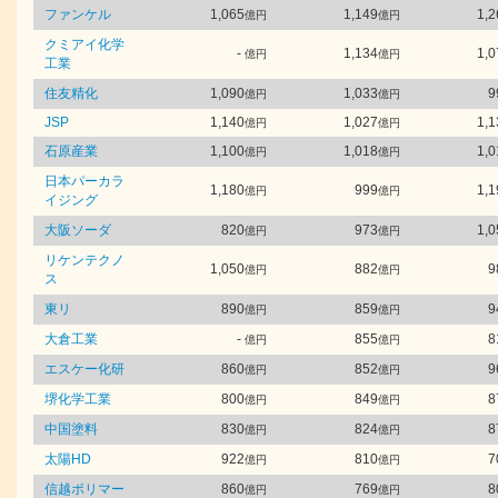
ファンケル
1,065
1,149
1,2
億円
億円
クミアイ化学
-
1,134
1,0
億円
億円
工業
住友精化
1,090
1,033
9
億円
億円
JSP
1,140
1,027
1,1
億円
億円
石原産業
1,100
1,018
1,0
億円
億円
日本パーカラ
1,180
999
1,1
億円
億円
イジング
大阪ソーダ
820
973
1,0
億円
億円
リケンテクノ
1,050
882
9
億円
億円
ス
東リ
890
859
9
億円
億円
大倉工業
-
855
8
億円
億円
エスケー化研
860
852
9
億円
億円
堺化学工業
800
849
8
億円
億円
中国塗料
830
824
8
億円
億円
太陽HD
922
810
7
億円
億円
信越ポリマー
860
769
8
億円
億円