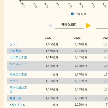
2011
2012
2013
2014
2015
2016
2017
2018
アキレス
時期を選択
2022
2021
202
クレハ
1,600
1,446
1,4
億円
億円
日本曹達
1,460
1,394
1,4
億円
億円
大日精化工業
1,210
1,385
1,5
億円
億円
タキロンシー
1,400
1,345
1,3
億円
億円
アイ
東京応化工業
-
1,340
1,1
億円
億円
コニシ
1,126
1,337
1,3
億円
億円
積水化成品工
1,190
1,189
1,3
億円
億円
業
藤森工業
1,200
1,173
1,1
億円
億円
KHネオケム
-
1,160
7
億円
億円