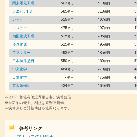
関東電化工業
603
519
5
億円
億円
ノエビアHD
585
513
5
億円
億円
レック
515
497
4
億円
億円
エステー
475
497
4
億円
億円
四国化成工業
515
496
5
億円
億円
藤倉化成
525
495
5
億円
億円
フマキラー
493
485
4
億円
億円
日本特殊塗料
550
480
5
億円
億円
中央化学
484
479
4
億円
億円
日華化学
-
475
4
億円
億円
有沢製作所
434
464
4
億円
億円
※資料：各社有価証券報告書、決算短信。
※最新年の売上、利益は原則予測値。
※決算月と会計基準は各社異なります。
参考リンク
アキレスのIR情報