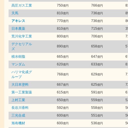
高圧ガス工業
750
766
8
億円
億円
天馬
810
736
8
億円
億円
アキレス
770
736
8
億円
億円
日本農薬
810
715
3
億円
億円
荒川化学工業
800
706
7
億円
億円
デクセリアル
890
658
5
億円
億円
ズ
積水樹脂
665
647
6
億円
億円
マンダム
620
633
8
億円
億円
ハリマ化成グ
768
629
7
億円
億円
ループ
大日本塗料
667
625
7
億円
億円
第一工業製薬
615
591
6
億円
億円
上村工業
650
559
5
億円
億円
長谷川香料
592
558
5
億円
億円
三光合成
600
551
5
億円
億円
旭有機材
600
536
5
億円
億円