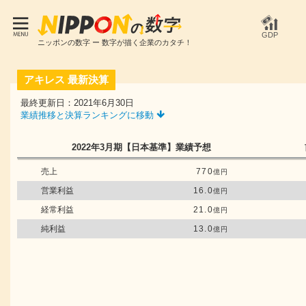
GDP
ニッポンの数字 ー 数字が描く企業のカタチ！
アキレス
最新決算
最終更新日：2021年6月30日
業績推移と決算ランキングに移動
2022年3月期
【日本基準】
業績予想
売上
770
億円
営業利益
16.0
億円
経常利益
21.0
億円
純利益
13.0
億円