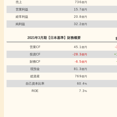
売上
736
億円
営業利益
15.7
億円
経常利益
20.8
億円
純利益
32.2
億円
2021年3月期
【日本基準】
財務概要
営業CF
45.1
-
億円
投資CF
-28.3
+
億円
財務CF
-6.5
億円
現預金
81.3
億円
総資産
769
億円
自己資本比率
60.4
%
ROE
7.3
%