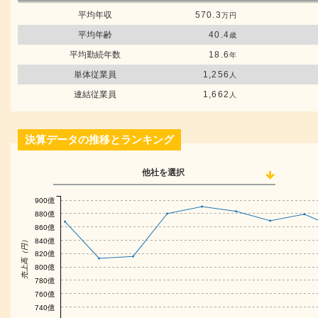
平均年収
570.3
万円
平均年齢
40.4
歳
平均勤続年数
18.6
年
単体従業員
1,256
人
連結従業員
1,662
人
決算データの推移とランキング
他社を選択
900億
880億
860億
売上高（円）
840億
820億
800億
780億
760億
740億