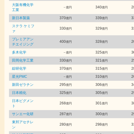
大阪有機化学
-
340
2
億円
億円
工業
新日本製薬
370
339
3
億円
億円
ステラ ケミフ
330
329
3
億円
億円
ァ
プレミアアン
400
328
2
億円
億円
チエイジング
多木化学
-
325
3
億円
億円
田岡化学工業
330
321
2
億円
億円
綜研化学
370
315
2
億円
億円
星光PMC
-
310
2
億円
億円
新田ゼラチン
295
306
3
億円
億円
日本精化
325
305
2
億円
億円
日本ピグメン
268
301
3
億円
億円
ト
サンエー化研
287
300
2
億円
億円
東邦アセチレ
280
298
3
億円
億円
ン