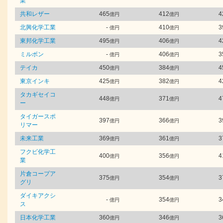
業
共和レザー
465
412
4
億円
億円
北興化学工業
-
410
3
億円
億円
東邦化学工業
495
406
4
億円
億円
ミルボン
-
406
3
億円
億円
テイカ
450
384
4
億円
億円
東京インキ
425
382
4
億円
億円
タカギセイコ
448
371
4
億円
億円
ー
タイガースポ
397
366
3
億円
億円
リマー
未来工業
369
361
3
億円
億円
フクビ化学工
400
356
4
億円
億円
業
片倉コープア
375
354
3
億円
億円
グリ
ダイキアクシ
-
354
3
億円
億円
ス
日本化学工業
360
346
3
億円
億円