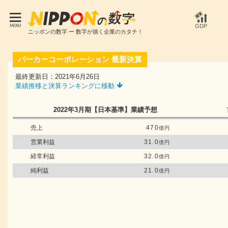
GDP
ニッポンの数字 ー 数字が描く企業のカタチ！
パーカーコーポレーション
最新決算
最終更新日：2021年6月26日
業績推移と決算ランキングに移動
2022年3月期
【日本基準】
業績予想
売上
470
億円
営業利益
31.0
億円
経常利益
32.0
億円
純利益
21.0
億円