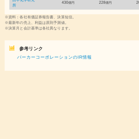
田中化学研究
430
228
2
億円
億円
所
※資料：各社有価証券報告書、決算短信。
※最新年の売上、利益は原則予測値。
※決算月と会計基準は各社異なります。
参考リンク
パーカーコーポレーションのIR情報