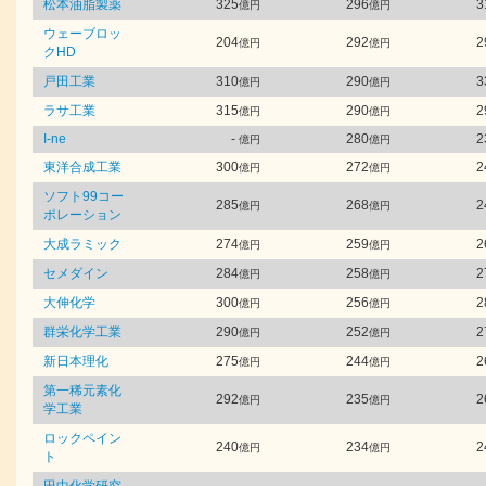
松本油脂製薬
325
296
3
億円
億円
ウェーブロッ
204
292
2
億円
億円
クHD
戸田工業
310
290
3
億円
億円
ラサ工業
315
290
2
億円
億円
I-ne
-
280
2
億円
億円
東洋合成工業
300
272
2
億円
億円
ソフト99コー
285
268
2
億円
億円
ポレーション
大成ラミック
274
259
2
億円
億円
セメダイン
284
258
2
億円
億円
大伸化学
300
256
2
億円
億円
群栄化学工業
290
252
2
億円
億円
新日本理化
275
244
2
億円
億円
第一稀元素化
292
235
2
億円
億円
学工業
ロックペイン
240
234
2
億円
億円
ト