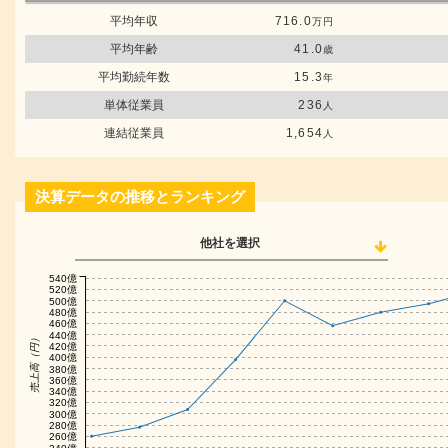
平均年収
716.0
万円
平均年齢
41.0
歳
平均勤続年数
15.3
年
単体従業員
236
人
連結従業員
1,654
人
決算データの推移とランキング
他社を選択
540億
520億
500億
480億
460億
440億
売上高（円）
420億
400億
380億
360億
340億
320億
300億
280億
260億