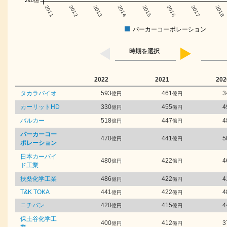
240億
2011
2012
2013
2014
2015
2016
2017
2018
パーカーコーポレーション
時期を選択
2022
2021
202
タカラバイオ
593
461
3
億円
億円
カーリットHD
330
455
4
億円
億円
バルカー
518
447
4
億円
億円
パーカーコー
470
441
5
億円
億円
ポレーション
日本カーバイ
480
422
4
億円
億円
ド工業
扶桑化学工業
486
422
4
億円
億円
T&K TOKA
441
422
4
億円
億円
ニチバン
420
415
4
億円
億円
保土谷化学工
400
412
3
億円
億円