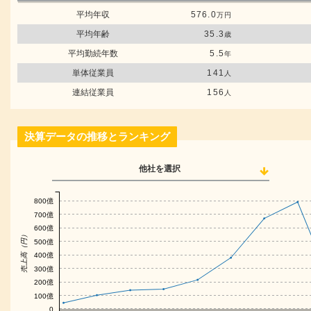
平均年収
576.0
万円
平均年齢
35.3
歳
平均勤続年数
5.5
年
単体従業員
141
人
連結従業員
156
人
決算データの推移とランキング
他社を選択
800億
700億
600億
売上高（円）
500億
400億
300億
200億
100億
0