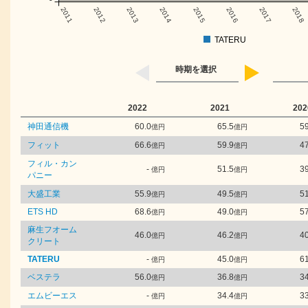
2011
2012
2013
2014
2015
2016
2017
2018
TATERU
時期を選択
2022
2021
202
神田通信機
60.0
65.5
59
億円
億円
フィット
66.6
59.9
47
億円
億円
フィル・カン
-
51.5
39
億円
億円
パニー
大盛工業
55.9
49.5
51
億円
億円
ETS HD
68.6
49.0
57
億円
億円
麻生フオーム
46.0
46.2
40
億円
億円
クリート
TATERU
-
45.0
61
億円
億円
ベステラ
56.0
36.8
34
億円
億円
エムビーエス
-
34.4
33
億円
億円