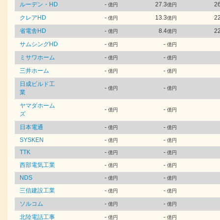
ルーデン・HD
-
27.3
26
億円
億円
クレアHD
-
13.3
22
億円
億円
省電舎HD
-
8.4
22
億円
億円
サムシングHD
-
-
億円
億円
ミサワホーム
-
-
億円
億円
三井ホーム
-
-
億円
億円
日成ビルド工
-
-
億円
億円
業
ヤマダホーム
-
-
億円
億円
ズ
日本電通
-
-
億円
億円
SYSKEN
-
-
億円
億円
TTK
-
-
億円
億円
西部電気工業
-
-
億円
億円
NDS
-
-
億円
億円
三信建設工業
-
-
億円
億円
ソルコム
-
-
億円
億円
北陸電話工事
-
-
億円
億円