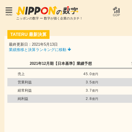
GDP
ニッポンの数字 ー 数字が描く企業のカタチ！
TATERU
最新決算
最終更新日：2021年5月13日
業績推移と決算ランキングに移動
2021年12月期
【日本基準】
業績予想
売上
45.0
億円
営業利益
3.5
億円
経常利益
3.7
億円
純利益
2.8
億円