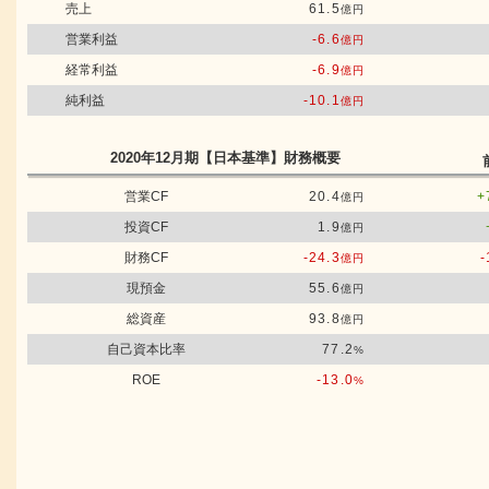
売上
61.5
億円
営業利益
-6.6
億円
経常利益
-6.9
億円
純利益
-10.1
億円
2020年12月期
【日本基準】
財務概要
営業CF
20.4
+
億円
投資CF
1.9
億円
財務CF
-24.3
-
億円
現預金
55.6
億円
総資産
93.8
億円
自己資本比率
77.2
%
ROE
-13.0
%