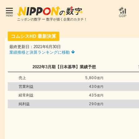
GDP
ニッポンの数字 ー 数字が描く企業のカタチ！
コムシスHD
最新決算
最終更新日：2021年6月30日
業績推移と決算ランキングに移動
2022年3月期
【日本基準】
業績予想
売上
5,800
億円
営業利益
430
億円
経常利益
435
億円
純利益
290
億円