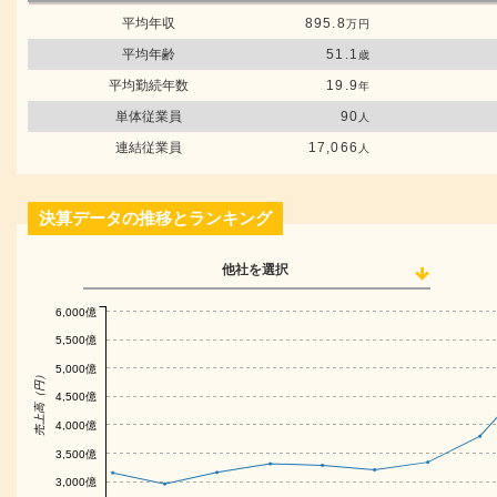
平均年収
895.8
万円
平均年齢
51.1
歳
平均勤続年数
19.9
年
単体従業員
90
人
連結従業員
17,066
人
決算データの推移とランキング
他社を選択
6,000億
5,500億
5,000億
売上高（円）
4,500億
4,000億
3,500億
3,000億