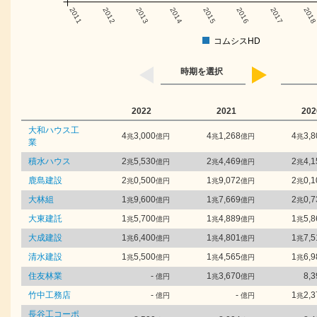
2011
2012
2013
2014
2015
2016
2017
201
コムシスHD
時期を選択
2022
2021
202
大和ハウス工
4
3,000
4
1,268
4
3,8
兆
億円
兆
億円
兆
業
積水ハウス
2
5,530
2
4,469
2
4,1
兆
億円
兆
億円
兆
鹿島建設
2
0,500
1
9,072
2
0,1
兆
億円
兆
億円
兆
大林組
1
9,600
1
7,669
2
0,7
兆
億円
兆
億円
兆
大東建託
1
5,700
1
4,889
1
5,8
兆
億円
兆
億円
兆
大成建設
1
6,400
1
4,801
1
7,5
兆
億円
兆
億円
兆
清水建設
1
5,500
1
4,565
1
6,9
兆
億円
兆
億円
兆
住友林業
-
1
3,670
8,3
億円
兆
億円
竹中工務店
-
-
1
2,3
億円
億円
兆
長谷工コーポ