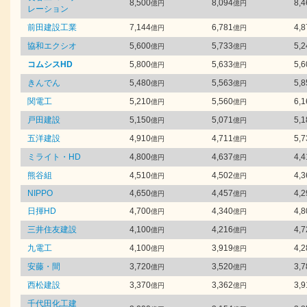
8,500
8,094
8,4
億円
億円
レーション
前田建設工業
7,144
6,781
4,8
億円
億円
協和エクシオ
5,600
5,733
5,2
億円
億円
コムシスHD
5,800
5,633
5,6
億円
億円
きんでん
5,480
5,563
5,8
億円
億円
関電工
5,210
5,560
6,1
億円
億円
戸田建設
5,150
5,071
5,1
億円
億円
五洋建設
4,910
4,711
5,7
億円
億円
ミライト・HD
4,800
4,637
4,4
億円
億円
熊谷組
4,510
4,502
4,3
億円
億円
NIPPO
4,650
4,457
4,2
億円
億円
日揮HD
4,700
4,340
4,8
億円
億円
三井住友建設
4,100
4,216
4,7
億円
億円
九電工
4,100
3,919
4,2
億円
億円
安藤・間
3,720
3,520
3,7
億円
億円
西松建設
3,370
3,362
3,9
億円
億円
千代田化工建