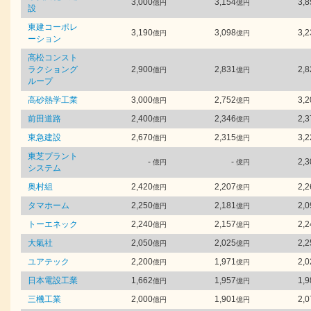
3,000
3,154
3,8
億円
億円
設
東建コーポレ
3,190
3,098
3,2
億円
億円
ーション
高松コンスト
ラクショング
2,900
2,831
2,8
億円
億円
ループ
高砂熱学工業
3,000
2,752
3,2
億円
億円
前田道路
2,400
2,346
2,3
億円
億円
東急建設
2,670
2,315
3,2
億円
億円
東芝プラント
-
-
2,3
億円
億円
システム
奥村組
2,420
2,207
2,2
億円
億円
タマホーム
2,250
2,181
2,0
億円
億円
トーエネック
2,240
2,157
2,2
億円
億円
大氣社
2,050
2,025
2,2
億円
億円
ユアテック
2,200
1,971
2,0
億円
億円
日本電設工業
1,662
1,957
1,9
億円
億円
三機工業
2,000
1,901
2,0
億円
億円