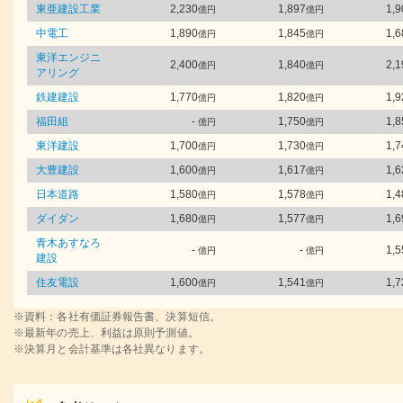
東亜建設工業
2,230
1,897
1,9
億円
億円
中電工
1,890
1,845
1,6
億円
億円
東洋エンジニ
2,400
1,840
2,1
億円
億円
アリング
鉄建建設
1,770
1,820
1,9
億円
億円
福田組
-
1,750
1,8
億円
億円
東洋建設
1,700
1,730
1,7
億円
億円
大豊建設
1,600
1,617
1,6
億円
億円
日本道路
1,580
1,578
1,4
億円
億円
ダイダン
1,680
1,577
1,6
億円
億円
青木あすなろ
-
-
1,5
億円
億円
建設
住友電設
1,600
1,541
1,7
億円
億円
※資料：各社有価証券報告書、決算短信。
※最新年の売上、利益は原則予測値。
※決算月と会計基準は各社異なります。