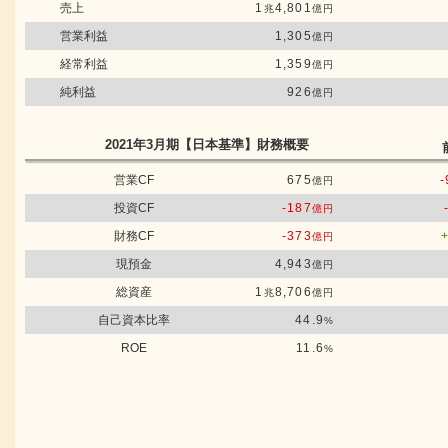
売上
1
4,801
兆
億円
営業利益
1,305
億円
経常利益
1,359
億円
純利益
926
億円
2021年3月期
【日本基準】
財務概要
営業CF
675
-
億円
投資CF
-187
億円
財務CF
-373
億円
現預金
4,943
億円
総資産
1
8,706
兆
億円
自己資本比率
44.9
%
ROE
11.6
%