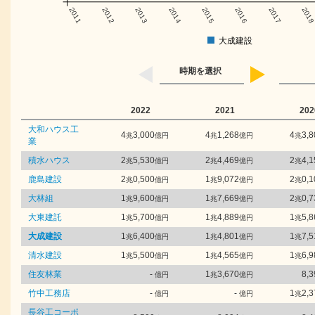
2011
2012
2013
2014
2015
2016
2017
201
大成建設
時期を選択
2022
2021
202
大和ハウス工
4
3,000
4
1,268
4
3,8
兆
億円
兆
億円
兆
業
積水ハウス
2
5,530
2
4,469
2
4,1
兆
億円
兆
億円
兆
鹿島建設
2
0,500
1
9,072
2
0,1
兆
億円
兆
億円
兆
大林組
1
9,600
1
7,669
2
0,7
兆
億円
兆
億円
兆
大東建託
1
5,700
1
4,889
1
5,8
兆
億円
兆
億円
兆
大成建設
1
6,400
1
4,801
1
7,5
兆
億円
兆
億円
兆
清水建設
1
5,500
1
4,565
1
6,9
兆
億円
兆
億円
兆
住友林業
-
1
3,670
8,3
億円
兆
億円
竹中工務店
-
-
1
2,3
億円
億円
兆
長谷工コーポ