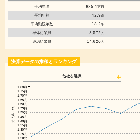
平均年収
985.1
万円
平均年齢
42.9
歳
平均勤続年数
18.2
年
単体従業員
8,572
人
連結従業員
14,620
人
決算データの推移とランキング
他社を選択
1.80兆
1.75兆
1.70兆
1.65兆
1.60兆
売上高（円）
1.55兆
1.50兆
1.45兆
1.40兆
1.35兆
1.30兆
1.25兆
1.20兆