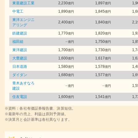
東亜建設工業
2,230
1,897
1,9
億円
億円
中電工
1,890
1,845
1,6
億円
億円
東洋エンジニ
2,400
1,840
2,1
億円
億円
アリング
鉄建建設
1,770
1,820
1,9
億円
億円
福田組
-
1,750
1,8
億円
億円
東洋建設
1,700
1,730
1,7
億円
億円
大豊建設
1,600
1,617
1,6
億円
億円
日本道路
1,580
1,578
1,4
億円
億円
ダイダン
1,680
1,577
1,6
億円
億円
青木あすなろ
-
-
1,5
億円
億円
建設
住友電設
1,600
1,541
1,7
億円
億円
※資料：各社有価証券報告書、決算短信。
※最新年の売上、利益は原則予測値。
※決算月と会計基準は各社異なります。