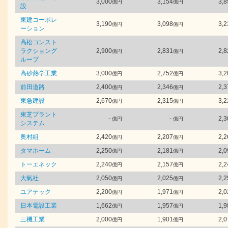
3,000
3,154
3,8
億円
億円
設
東建コーポレ
3,190
3,098
3,2
億円
億円
ーション
高松コンスト
ラクショング
2,900
2,831
2,8
億円
億円
ループ
高砂熱学工業
3,000
2,752
3,2
億円
億円
前田道路
2,400
2,346
2,3
億円
億円
東急建設
2,670
2,315
3,2
億円
億円
東芝プラント
-
-
2,3
億円
億円
システム
奥村組
2,420
2,207
2,2
億円
億円
タマホーム
2,250
2,181
2,0
億円
億円
トーエネック
2,240
2,157
2,2
億円
億円
大氣社
2,050
2,025
2,2
億円
億円
ユアテック
2,200
1,971
2,0
億円
億円
日本電設工業
1,662
1,957
1,9
億円
億円
三機工業
2,000
1,901
2,0
億円
億円