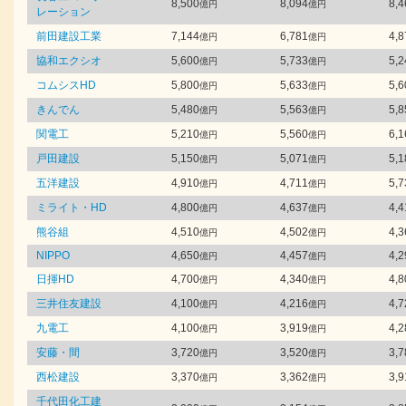
8,500
8,094
8,4
億円
億円
レーション
前田建設工業
7,144
6,781
4,8
億円
億円
協和エクシオ
5,600
5,733
5,2
億円
億円
コムシスHD
5,800
5,633
5,6
億円
億円
きんでん
5,480
5,563
5,8
億円
億円
関電工
5,210
5,560
6,1
億円
億円
戸田建設
5,150
5,071
5,1
億円
億円
五洋建設
4,910
4,711
5,7
億円
億円
ミライト・HD
4,800
4,637
4,4
億円
億円
熊谷組
4,510
4,502
4,3
億円
億円
NIPPO
4,650
4,457
4,2
億円
億円
日揮HD
4,700
4,340
4,8
億円
億円
三井住友建設
4,100
4,216
4,7
億円
億円
九電工
4,100
3,919
4,2
億円
億円
安藤・間
3,720
3,520
3,7
億円
億円
西松建設
3,370
3,362
3,9
億円
億円
千代田化工建