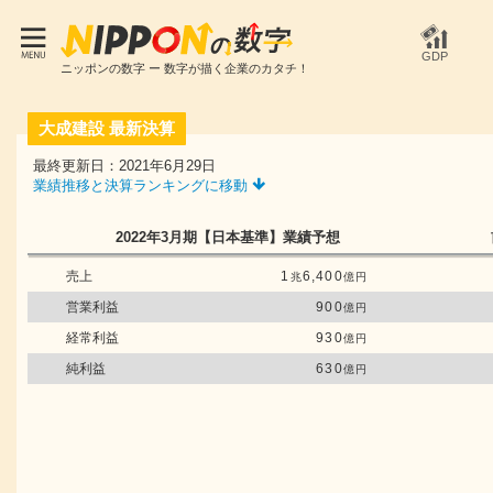
GDP
ニッポンの数字 ー 数字が描く企業のカタチ！
大成建設
最新決算
最終更新日：2021年6月29日
業績推移と決算ランキングに移動
2022年3月期
【日本基準】
業績予想
売上
1
6,400
兆
億円
営業利益
900
億円
経常利益
930
億円
純利益
630
億円