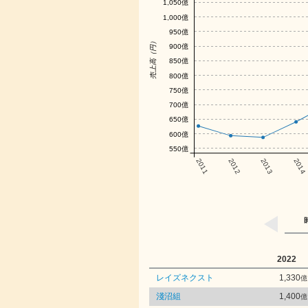
1,050億
1,000億
950億
売上高（円）
900億
850億
800億
750億
700億
650億
600億
550億
2011
2012
2013
2014
2022
レイズネクスト
1,330
億
淺沼組
1,400
億