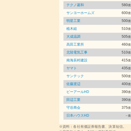
テクノ菱和
580
億
サンヨーホームズ
600
億
明星工業
500
億
植木組
510
億
大成温調
505
億
高田工業所
460
億
北陸電気工事
510
億
南海辰村建設
415
億
ヤマト
435
億
サンテック
500
億
佐藤渡辺
400
億
ビーアールHD
390
億
田辺工業
390
億
守谷商会
375
億
日本ハウスHD
-
億
※資料：各社有価証券報告書、決算短信。