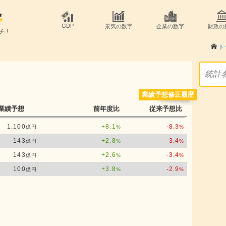
GDP
景気の数字
企業の数字
財政の
チ！
ト
業績予想修正履歴
業績予想
前年度比
従来予想比
1,100
+8.1
-8.3
億円
%
%
143
+2.8
-3.4
億円
%
%
143
+2.6
-3.4
億円
%
%
100
+3.8
-2.9
億円
%
%