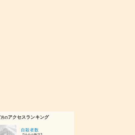
7
アクセスランキング
月の
自殺者数
【社会の数字】