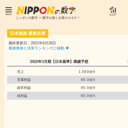
GDP
ニッポンの数字 ー 数字が描く企業のカタチ！
日本道路
最新決算
最終更新日：2021年6月26日
業績推移と決算ランキングに移動
2022年3月期
【日本基準】
業績予想
売上
1,580
億円
営業利益
88.0
億円
経常利益
90.0
億円
純利益
60.0
億円