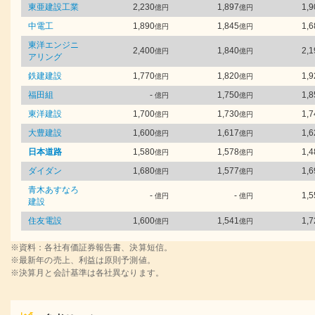
東亜建設工業
2,230
1,897
1,9
億円
億円
中電工
1,890
1,845
1,6
億円
億円
東洋エンジニ
2,400
1,840
2,1
億円
億円
アリング
鉄建建設
1,770
1,820
1,9
億円
億円
福田組
-
1,750
1,8
億円
億円
東洋建設
1,700
1,730
1,7
億円
億円
大豊建設
1,600
1,617
1,6
億円
億円
日本道路
1,580
1,578
1,4
億円
億円
ダイダン
1,680
1,577
1,6
億円
億円
青木あすなろ
-
-
1,5
億円
億円
建設
住友電設
1,600
1,541
1,7
億円
億円
※資料：各社有価証券報告書、決算短信。
※最新年の売上、利益は原則予測値。
※決算月と会計基準は各社異なります。