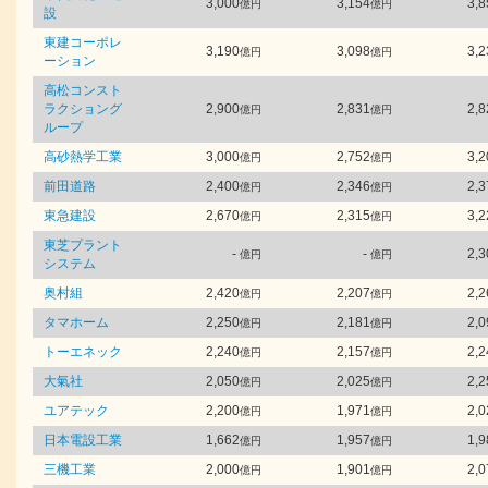
3,000
3,154
3,8
億円
億円
設
東建コーポレ
3,190
3,098
3,2
億円
億円
ーション
高松コンスト
ラクショング
2,900
2,831
2,8
億円
億円
ループ
高砂熱学工業
3,000
2,752
3,2
億円
億円
前田道路
2,400
2,346
2,3
億円
億円
東急建設
2,670
2,315
3,2
億円
億円
東芝プラント
-
-
2,3
億円
億円
システム
奥村組
2,420
2,207
2,2
億円
億円
タマホーム
2,250
2,181
2,0
億円
億円
トーエネック
2,240
2,157
2,2
億円
億円
大氣社
2,050
2,025
2,2
億円
億円
ユアテック
2,200
1,971
2,0
億円
億円
日本電設工業
1,662
1,957
1,9
億円
億円
三機工業
2,000
1,901
2,0
億円
億円