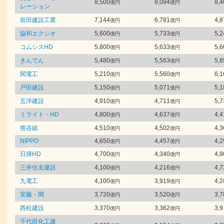
8,500
8,094
8,4
億円
億円
レーション
前田建設工業
7,144
6,781
4,8
億円
億円
協和エクシオ
5,600
5,733
5,2
億円
億円
コムシスHD
5,800
5,633
5,6
億円
億円
きんでん
5,480
5,563
5,8
億円
億円
関電工
5,210
5,560
6,1
億円
億円
戸田建設
5,150
5,071
5,1
億円
億円
五洋建設
4,910
4,711
5,7
億円
億円
ミライト・HD
4,800
4,637
4,4
億円
億円
熊谷組
4,510
4,502
4,3
億円
億円
NIPPO
4,650
4,457
4,2
億円
億円
日揮HD
4,700
4,340
4,8
億円
億円
三井住友建設
4,100
4,216
4,7
億円
億円
九電工
4,100
3,919
4,2
億円
億円
安藤・間
3,720
3,520
3,7
億円
億円
西松建設
3,370
3,362
3,9
億円
億円
千代田化工建