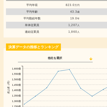
平均年収
823.0
万円
平均年齢
43.3
歳
平均勤続年数
19.0
年
単体従業員
1,207
人
連結従業員
1,860
人
決算データの推移とランキング
他社を選択
1,600億
1,550億
1,500億
売上高（円）
1,450億
1,400億
1,350億
1,300億
1,250億