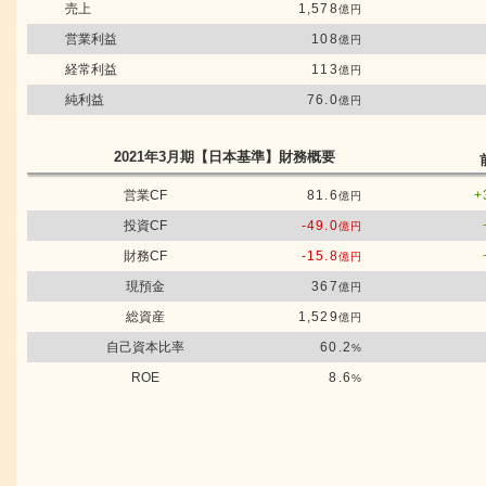
売上
1,578
億円
営業利益
108
億円
経常利益
113
億円
純利益
76.0
億円
2021年3月期
【日本基準】
財務概要
営業CF
81.6
+
億円
投資CF
-49.0
億円
財務CF
-15.8
億円
現預金
367
億円
総資産
1,529
億円
自己資本比率
60.2
%
ROE
8.6
%