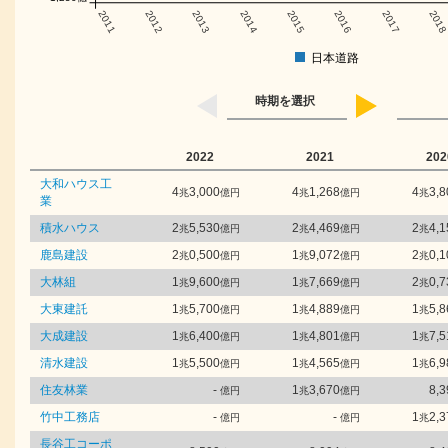
2011
2012
2013
2014
2015
2016
2017
201
日本道路
時期を選択
2022
2021
202
大和ハウス工
4
3,000
4
1,268
4
3,8
兆
億円
兆
億円
兆
業
積水ハウス
2
5,530
2
4,469
2
4,1
兆
億円
兆
億円
兆
鹿島建設
2
0,500
1
9,072
2
0,1
兆
億円
兆
億円
兆
大林組
1
9,600
1
7,669
2
0,7
兆
億円
兆
億円
兆
大東建託
1
5,700
1
4,889
1
5,8
兆
億円
兆
億円
兆
大成建設
1
6,400
1
4,801
1
7,5
兆
億円
兆
億円
兆
清水建設
1
5,500
1
4,565
1
6,9
兆
億円
兆
億円
兆
住友林業
-
1
3,670
8,3
億円
兆
億円
竹中工務店
-
-
1
2,3
億円
億円
兆
長谷工コーポ