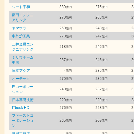
シード平和
330
275
2
億円
億円
藤田エンジニ
270
263
2
億円
億円
アリング
ヤマウラ
250
248
2
億円
億円
中外炉工業
270
247
3
億円
億円
三井金属エン
218
246
2
億円
億円
ジニアリング
ミサワホーム
237
246
2
億円
億円
中国
日本アクア
-
235
2
億円
億円
オーテック
270
235
2
億円
億円
巴コーポレー
240
232
3
億円
億円
ション
日本基礎技術
220
229
2
億円
億円
ITbook HD
276
228
2
億円
億円
ファーストコ
ーポレーショ
265
209
2
億円
億円
ン
細田工務店
-
-
2
億円
億円