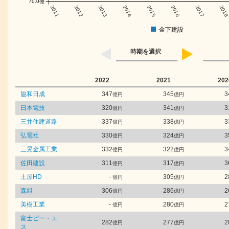
70.0億
2011
2012
2013
2014
2015
2016
2017
201
金下建設
時期を選択
2022
2021
202
協和日成
347
345
3
億円
億円
日本電技
320
341
3
億円
億円
三井住建道路
337
338
3
億円
億円
弘電社
330
324
3
億円
億円
三晃金属工業
332
322
3
億円
億円
佐田建設
311
317
3
億円
億円
土屋HD
-
305
2
億円
億円
森組
306
286
2
億円
億円
美樹工業
-
280
2
億円
億円
富士ピー・エ
282
277
2
億円
億円
ス