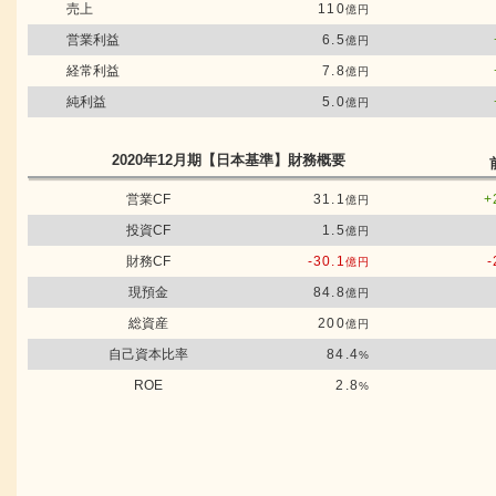
売上
110
億円
営業利益
6.5
億円
経常利益
7.8
億円
純利益
5.0
億円
2020年12月期
【日本基準】
財務概要
営業CF
31.1
+
億円
投資CF
1.5
億円
財務CF
-30.1
-
億円
現預金
84.8
億円
総資産
200
億円
自己資本比率
84.4
%
ROE
2.8
%