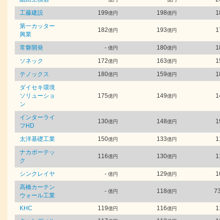
工藤建設
199
198
1
億円
億円
第一カッター
182
193
1
億円
億円
興業
常磐開発
-
180
1
億円
億円
ソネック
172
163
1
億円
億円
テノックス
180
159
1
億円
億円
ダイセキ環境
ソリューショ
175
149
1
億円
億円
ン
インターライ
130
148
1
億円
億円
フHD
太洋基礎工業
150
133
1
億円
億円
ナカボーテッ
116
130
1
億円
億円
ク
シンクレイヤ
-
129
1
億円
億円
高橋カーテン
-
118
73
億円
億円
ウォール工業
KHC
119
116
1
億円
億円