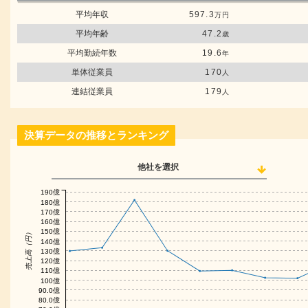
平均年収
597.3
万円
平均年齢
47.2
歳
平均勤続年数
19.6
年
単体従業員
170
人
連結従業員
179
人
決算データの推移とランキング
他社を選択
190億
180億
170億
160億
150億
売上高（円）
140億
130億
120億
110億
100億
90.0億
80.0億