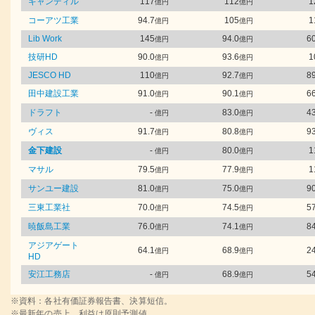
キャンディル
117
112
1
億円
億円
コーアツ工業
94.7
105
1
億円
億円
Lib Work
145
94.0
60
億円
億円
技研HD
90.0
93.6
1
億円
億円
JESCO HD
110
92.7
89
億円
億円
田中建設工業
91.0
90.1
66
億円
億円
ドラフト
-
83.0
43
億円
億円
ヴィス
91.7
80.8
93
億円
億円
金下建設
-
80.0
1
億円
億円
マサル
79.5
77.9
1
億円
億円
サンユー建設
81.0
75.0
90
億円
億円
三東工業社
70.0
74.5
57
億円
億円
暁飯島工業
76.0
74.1
84
億円
億円
アジアゲート
64.1
68.9
24
億円
億円
HD
安江工務店
-
68.9
54
億円
億円
※資料：各社有価証券報告書、決算短信。
※最新年の売上、利益は原則予測値。