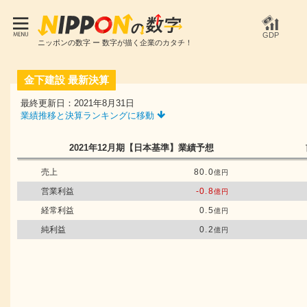
GDP
ニッポンの数字 ー 数字が描く企業のカタチ！
金下建設
最新決算
最終更新日：2021年8月31日
業績推移と決算ランキングに移動
2021年12月期
【日本基準】
業績予想
売上
80.0
億円
営業利益
-0.8
億円
経常利益
0.5
億円
純利益
0.2
億円