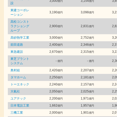
3,000
3,154
3,8
億円
億円
設
東建コーポレ
3,190
3,098
3,2
億円
億円
ーション
高松コンスト
ラクショング
2,900
2,831
2,8
億円
億円
ループ
高砂熱学工業
3,000
2,752
3,2
億円
億円
前田道路
2,400
2,346
2,3
億円
億円
東急建設
2,670
2,315
3,2
億円
億円
東芝プラント
-
-
2,3
億円
億円
システム
奥村組
2,420
2,207
2,2
億円
億円
タマホーム
2,250
2,181
2,0
億円
億円
トーエネック
2,240
2,157
2,2
億円
億円
大氣社
2,050
2,025
2,2
億円
億円
ユアテック
2,200
1,971
2,0
億円
億円
日本電設工業
1,662
1,957
1,9
億円
億円
三機工業
2,000
1,901
2,0
億円
億円