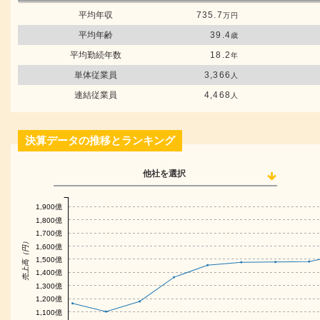
平均年収
735.7
万円
平均年齢
39.4
歳
平均勤続年数
18.2
年
単体従業員
3,366
人
連結従業員
4,468
人
決算データの推移とランキング
他社を選択
1,900億
1,800億
1,700億
売上高（円）
1,600億
1,500億
1,400億
1,300億
1,200億
1,100億