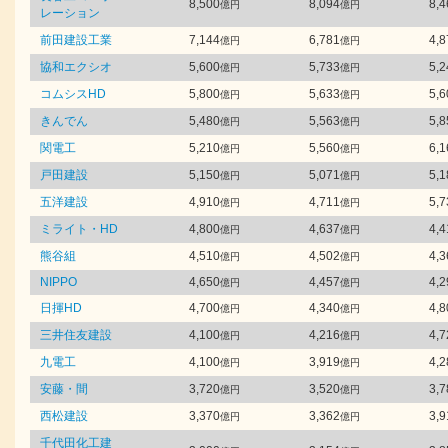
8,500
8,094
8,4
億円
億円
レーション
前田建設工業
7,144
6,781
4,8
億円
億円
協和エクシオ
5,600
5,733
5,2
億円
億円
コムシスHD
5,800
5,633
5,6
億円
億円
きんでん
5,480
5,563
5,8
億円
億円
関電工
5,210
5,560
6,1
億円
億円
戸田建設
5,150
5,071
5,1
億円
億円
五洋建設
4,910
4,711
5,7
億円
億円
ミライト・HD
4,800
4,637
4,4
億円
億円
熊谷組
4,510
4,502
4,3
億円
億円
NIPPO
4,650
4,457
4,2
億円
億円
日揮HD
4,700
4,340
4,8
億円
億円
三井住友建設
4,100
4,216
4,7
億円
億円
九電工
4,100
3,919
4,2
億円
億円
安藤・間
3,720
3,520
3,7
億円
億円
西松建設
3,370
3,362
3,9
億円
億円
千代田化工建