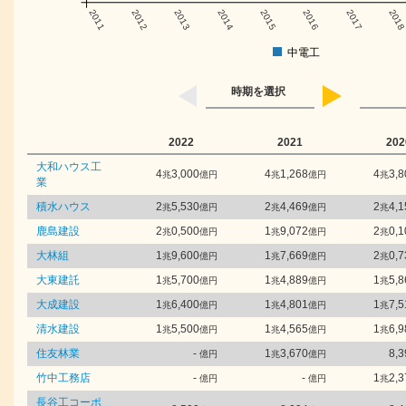
2011
2012
2013
2014
2015
2016
2017
201
中電工
時期を選択
2022
2021
202
大和ハウス工
4
3,000
4
1,268
4
3,8
兆
億円
兆
億円
兆
業
積水ハウス
2
5,530
2
4,469
2
4,1
兆
億円
兆
億円
兆
鹿島建設
2
0,500
1
9,072
2
0,1
兆
億円
兆
億円
兆
大林組
1
9,600
1
7,669
2
0,7
兆
億円
兆
億円
兆
大東建託
1
5,700
1
4,889
1
5,8
兆
億円
兆
億円
兆
大成建設
1
6,400
1
4,801
1
7,5
兆
億円
兆
億円
兆
清水建設
1
5,500
1
4,565
1
6,9
兆
億円
兆
億円
兆
住友林業
-
1
3,670
8,3
億円
兆
億円
竹中工務店
-
-
1
2,3
億円
億円
兆
長谷工コーポ