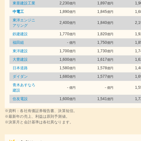
東亜建設工業
2,230
1,897
1,9
億円
億円
中電工
1,890
1,845
1,6
億円
億円
東洋エンジニ
2,400
1,840
2,1
億円
億円
アリング
鉄建建設
1,770
1,820
1,9
億円
億円
福田組
-
1,750
1,8
億円
億円
東洋建設
1,700
1,730
1,7
億円
億円
大豊建設
1,600
1,617
1,6
億円
億円
日本道路
1,580
1,578
1,4
億円
億円
ダイダン
1,680
1,577
1,6
億円
億円
青木あすなろ
-
-
1,5
億円
億円
建設
住友電設
1,600
1,541
1,7
億円
億円
※資料：各社有価証券報告書、決算短信。
※最新年の売上、利益は原則予測値。
※決算月と会計基準は各社異なります。