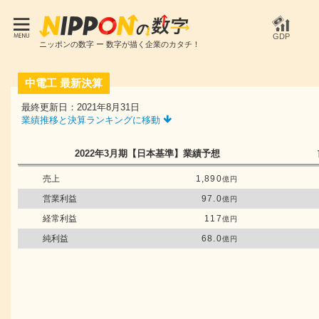
GDP
ニッポンの数字 ー 数字が描く企業のカタチ！
中電工
最新決算
最終更新日：2021年8月31日
業績推移と決算ランキングに移動
2022年3月期
【日本基準】
業績予想
売上
1,890
億円
営業利益
97.0
億円
経常利益
117
億円
純利益
68.0
億円