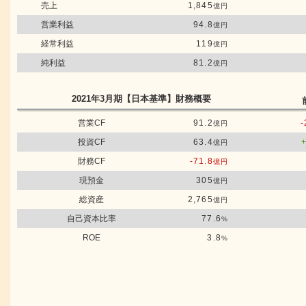
売上
1,845
億円
営業利益
94.8
億円
経常利益
119
億円
純利益
81.2
億円
2021年3月期
【日本基準】
財務概要
営業CF
91.2
-
億円
投資CF
63.4
億円
財務CF
-71.8
億円
現預金
305
億円
総資産
2,765
億円
自己資本比率
77.6
%
ROE
3.8
%