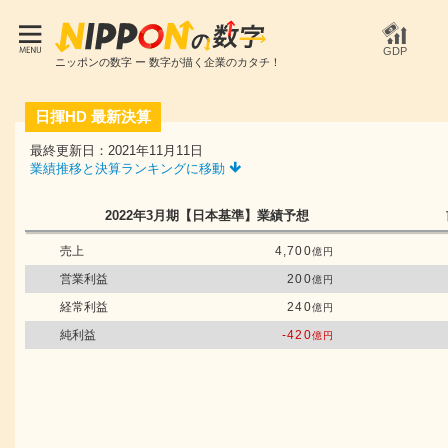
GDP
ニッポンの数字 ー 数字が描く企業のカタチ！
日揮HD
最新決算
最終更新日：2021年11月11日
業績推移と決算ランキングに移動
2022年3月期
【日本基準】
業績予想
売上
4,700
億円
営業利益
200
億円
経常利益
240
億円
純利益
-420
億円