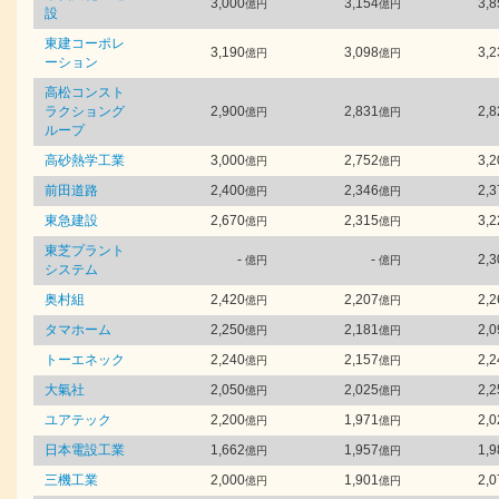
3,000
3,154
3,8
億円
億円
設
東建コーポレ
3,190
3,098
3,2
億円
億円
ーション
高松コンスト
ラクショング
2,900
2,831
2,8
億円
億円
ループ
高砂熱学工業
3,000
2,752
3,2
億円
億円
前田道路
2,400
2,346
2,3
億円
億円
東急建設
2,670
2,315
3,2
億円
億円
東芝プラント
-
-
2,3
億円
億円
システム
奥村組
2,420
2,207
2,2
億円
億円
タマホーム
2,250
2,181
2,0
億円
億円
トーエネック
2,240
2,157
2,2
億円
億円
大氣社
2,050
2,025
2,2
億円
億円
ユアテック
2,200
1,971
2,0
億円
億円
日本電設工業
1,662
1,957
1,9
億円
億円
三機工業
2,000
1,901
2,0
億円
億円