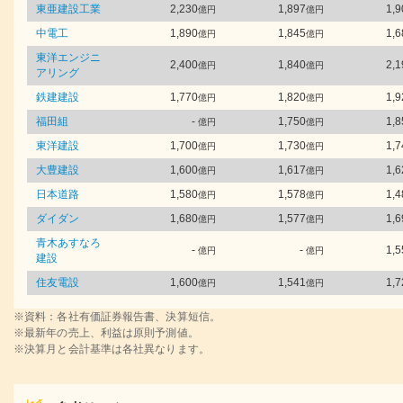
東亜建設工業
2,230
1,897
1,9
億円
億円
中電工
1,890
1,845
1,6
億円
億円
東洋エンジニ
2,400
1,840
2,1
億円
億円
アリング
鉄建建設
1,770
1,820
1,9
億円
億円
福田組
-
1,750
1,8
億円
億円
東洋建設
1,700
1,730
1,7
億円
億円
大豊建設
1,600
1,617
1,6
億円
億円
日本道路
1,580
1,578
1,4
億円
億円
ダイダン
1,680
1,577
1,6
億円
億円
青木あすなろ
-
-
1,5
億円
億円
建設
住友電設
1,600
1,541
1,7
億円
億円
※資料：各社有価証券報告書、決算短信。
※最新年の売上、利益は原則予測値。
※決算月と会計基準は各社異なります。