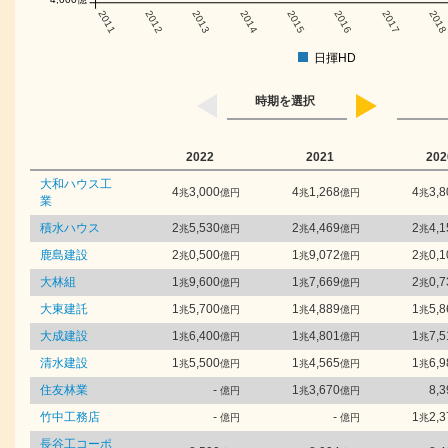
2011
2012
2013
2014
2015
2016
2017
201
日揮HD
時期を選択
2022
2021
202
大和ハウス工
4
3,000
4
1,268
4
3,8
兆
億円
兆
億円
兆
業
積水ハウス
2
5,530
2
4,469
2
4,1
兆
億円
兆
億円
兆
鹿島建設
2
0,500
1
9,072
2
0,1
兆
億円
兆
億円
兆
大林組
1
9,600
1
7,669
2
0,7
兆
億円
兆
億円
兆
大東建託
1
5,700
1
4,889
1
5,8
兆
億円
兆
億円
兆
大成建設
1
6,400
1
4,801
1
7,5
兆
億円
兆
億円
兆
清水建設
1
5,500
1
4,565
1
6,9
兆
億円
兆
億円
兆
住友林業
-
1
3,670
8,3
億円
兆
億円
竹中工務店
-
-
1
2,3
億円
億円
兆
長谷工コーポ