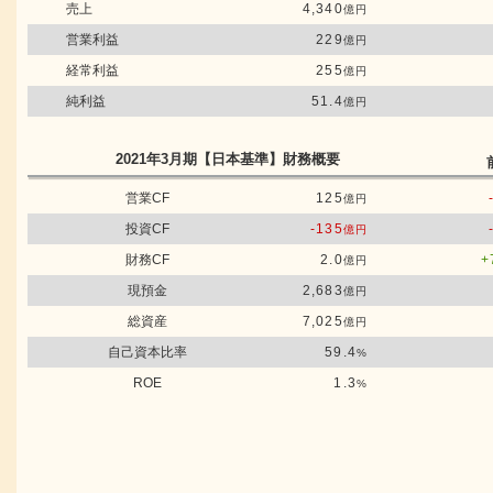
売上
4,340
億円
営業利益
229
億円
経常利益
255
億円
純利益
51.4
億円
2021年3月期
【日本基準】
財務概要
営業CF
125
億円
投資CF
-135
億円
財務CF
2.0
+
億円
現預金
2,683
億円
総資産
7,025
億円
自己資本比率
59.4
%
ROE
1.3
%