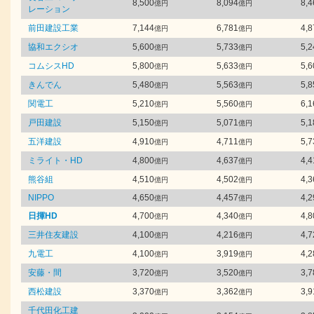
8,500
8,094
8,4
億円
億円
レーション
前田建設工業
7,144
6,781
4,8
億円
億円
協和エクシオ
5,600
5,733
5,2
億円
億円
コムシスHD
5,800
5,633
5,6
億円
億円
きんでん
5,480
5,563
5,8
億円
億円
関電工
5,210
5,560
6,1
億円
億円
戸田建設
5,150
5,071
5,1
億円
億円
五洋建設
4,910
4,711
5,7
億円
億円
ミライト・HD
4,800
4,637
4,4
億円
億円
熊谷組
4,510
4,502
4,3
億円
億円
NIPPO
4,650
4,457
4,2
億円
億円
日揮HD
4,700
4,340
4,8
億円
億円
三井住友建設
4,100
4,216
4,7
億円
億円
九電工
4,100
3,919
4,2
億円
億円
安藤・間
3,720
3,520
3,7
億円
億円
西松建設
3,370
3,362
3,9
億円
億円
千代田化工建