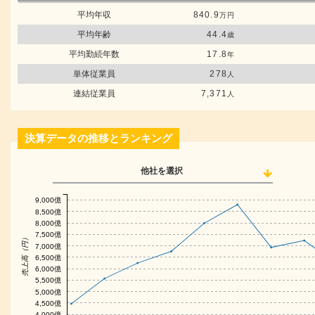
平均年収
840.9
万円
平均年齢
44.4
歳
平均勤続年数
17.8
年
単体従業員
278
人
連結従業員
7,371
人
決算データの推移とランキング
他社を選択
9,000億
8,500億
8,000億
7,500億
売上高（円）
7,000億
6,500億
6,000億
5,500億
5,000億
4,500億
4,000億