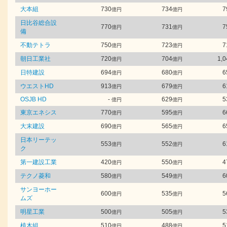
大本組
730
734
7
億円
億円
日比谷総合設
770
731
7
億円
億円
備
不動テトラ
750
723
7
億円
億円
朝日工業社
720
704
1,0
億円
億円
日特建設
694
680
6
億円
億円
ウエストHD
913
679
6
億円
億円
OSJB HD
-
629
5
億円
億円
東京エネシス
770
595
6
億円
億円
大末建設
690
565
6
億円
億円
日本リーテッ
553
552
6
億円
億円
ク
第一建設工業
420
550
4
億円
億円
テクノ菱和
580
549
6
億円
億円
サンヨーホー
600
535
5
億円
億円
ムズ
明星工業
500
505
5
億円
億円
植木組
510
488
5
億円
億円