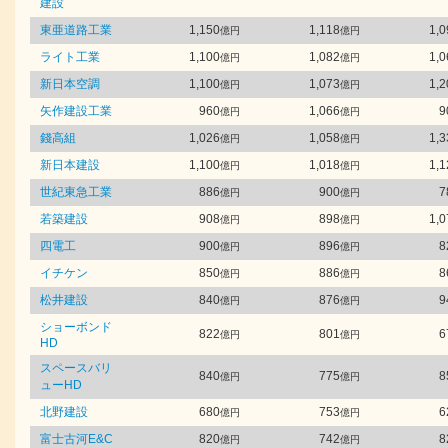
建設
東亜道路工業
1,150
1,118
1,0
億円
億円
ライト工業
1,100
1,082
1,0
億円
億円
新日本空調
1,100
1,073
1,2
億円
億円
矢作建設工業
960
1,066
9
億円
億円
錢高組
1,026
1,058
1,3
億円
億円
新日本建設
1,100
1,018
1,1
億円
億円
世紀東急工業
886
900
7
億円
億円
若築建設
908
898
1,0
億円
億円
四電工
900
896
8
億円
億円
イチケン
850
886
8
億円
億円
松井建設
840
876
9
億円
億円
ショーボンド
822
801
6
億円
億円
HD
スペースバリ
840
775
8
億円
億円
ューHD
北野建設
680
753
6
億円
億円
富士古河E&C
820
742
8
億円
億円