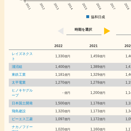
2011
2012
2013
2014
2015
2016
2017
2018
協和日成
時期を選択
2022
2021
202
レイズネクス
1,330
1,459
1,4
億円
億円
ト
淺沼組
1,400
1,389
1,4
億円
億円
東鉄工業
1,181
1,329
1,4
億円
億円
太平電業
1,270
1,278
1,1
億円
億円
ヒノキヤグル
-
1,200
1,1
億円
億円
ープ
日本国土開発
1,500
1,178
1,1
億円
億円
飛島建設
1,320
1,173
1,3
億円
億円
ピーエス三菱
1,097
1,172
1,0
億円
億円
ナカノフドー
1,020
1,160
1,1
億円
億円