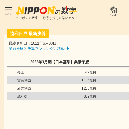
GDP
ニッポンの数字 ー 数字が描く企業のカタチ！
協和日成
最新決算
最終更新日：2021年6月30日
業績推移と決算ランキングに移動
2022年3月期
【日本基準】
業績予想
売上
347
億円
営業利益
11.4
億円
経常利益
12.8
億円
純利益
8.9
億円