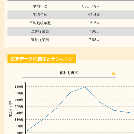
平均年収
651.7
万円
平均年齢
44.4
歳
平均勤続年数
16.5
年
単体従業員
768
人
連結従業員
768
人
決算データの推移とランキング
他社を選択
380億
370億
360億
売上高（円）
350億
340億
330億
320億
310億