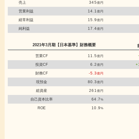
売上
345
億円
営業利益
14.1
億円
経常利益
15.9
億円
純利益
17.4
億円
2021年3月期
【日本基準】
財務概要
営業CF
11.5
億円
投資CF
6.2
+
億円
財務CF
-5.3
億円
現預金
80.3
億円
総資産
261
億円
自己資本比率
64.7
%
ROE
10.9
%