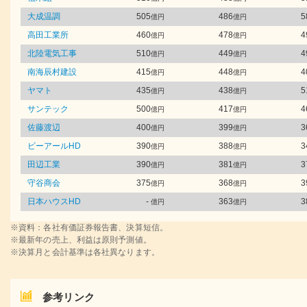
大成温調
505
486
5
億円
億円
高田工業所
460
478
4
億円
億円
北陸電気工事
510
449
4
億円
億円
南海辰村建設
415
448
4
億円
億円
ヤマト
435
438
5
億円
億円
サンテック
500
417
4
億円
億円
佐藤渡辺
400
399
3
億円
億円
ビーアールHD
390
388
3
億円
億円
田辺工業
390
381
3
億円
億円
守谷商会
375
368
3
億円
億円
日本ハウスHD
-
363
3
億円
億円
※資料：各社有価証券報告書、決算短信。
※最新年の売上、利益は原則予測値。
※決算月と会計基準は各社異なります。
参考リンク