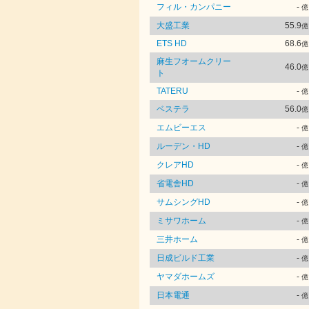
フィル・カンパニー
-
億
大盛工業
55.9
億
ETS HD
68.6
億
麻生フオームクリー
46.0
億
ト
TATERU
-
億
ベステラ
56.0
億
エムビーエス
-
億
ルーデン・HD
-
億
クレアHD
-
億
省電舎HD
-
億
サムシングHD
-
億
ミサワホーム
-
億
三井ホーム
-
億
日成ビルド工業
-
億
ヤマダホームズ
-
億
日本電通
-
億