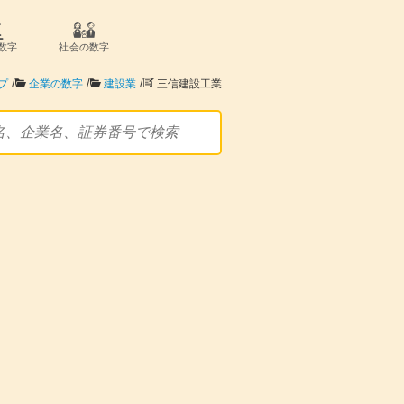
数字
社会の数字
/
/
/
プ
企業の数字
建設業
三信建設工業