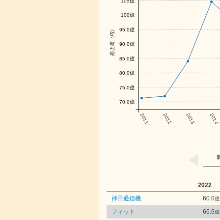
105億
100億
95.0億
売上高（円）
90.0億
85.0億
80.0億
75.0億
70.0億
2011
2012
2013
2014
2022
神田通信機
60.0
億
フィット
66.6
億