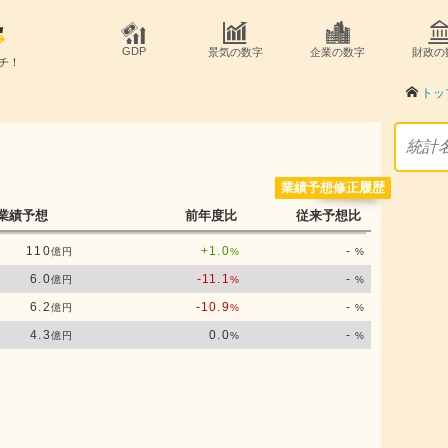
GDP
景気の数字
企業の数字
財政の
チ！
トッ
業績予想修正履歴
業績予想
前年度比
従来予想比
110
+1.0
-
億円
%
%
6.0
-11.1
-
億円
%
%
6.2
-10.9
-
億円
%
%
4.3
0.0
-
億円
%
%