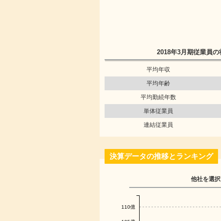
2018年3月期
従業員の
平均年収
平均年齢
平均勤続年数
単体従業員
連結従業員
決算データの推移とランキング
他社を選択
110億