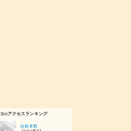
7
アクセスランキング
月の
自殺者数
【社会の数字】