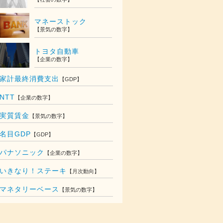
マネーストック
【景気の数字】
トヨタ自動車
【企業の数字】
家計最終消費支出
【GDP】
NTT
【企業の数字】
実質賃金
【景気の数字】
名目GDP
【GDP】
パナソニック
【企業の数字】
いきなり！ステーキ
【月次動向】
018
マネタリーベース
【景気の数字】
58.5
億円
61.6
億円