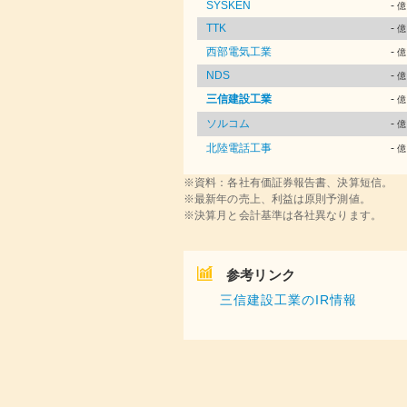
SYSKEN
-
億
TTK
-
億
西部電気工業
-
億
NDS
-
億
三信建設工業
-
億
ソルコム
-
億
北陸電話工事
-
億
※資料：各社有価証券報告書、決算短信。
※最新年の売上、利益は原則予測値。
※決算月と会計基準は各社異なります。
参考リンク
三信建設工業のIR情報