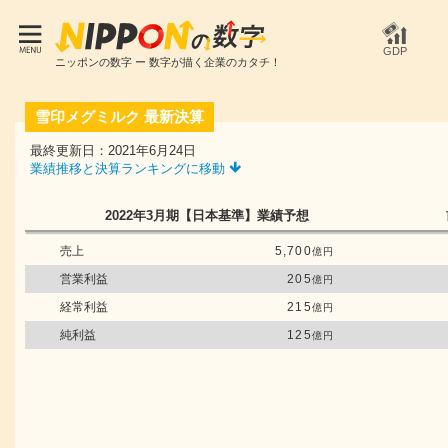
GDP
ニッポンの数字 ー 数字が描く企業のカタチ！
雪印メグミルク
最新決算
最終更新日：2021年6月24日
業績推移と決算ランキングに移動
2022年3月期
【日本基準】
業績予想
売上
5,700
億円
営業利益
205
億円
経常利益
215
億円
純利益
125
億円