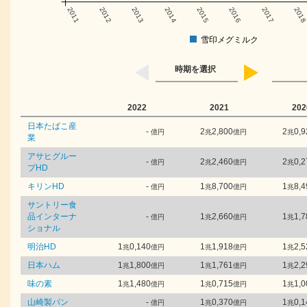
2011
2012
2013
2014
2015
2016
2017
201
雪印メグミルク
時期を選択
2022
2021
202
日本たばこ産
-
2
2,800
2
0,9
億円
兆
億円
兆
業
アサヒグルー
-
2
2,460
2
0,2
億円
兆
億円
兆
プHD
キリンHD
-
1
8,700
1
8,4
億円
兆
億円
兆
サントリー食
品インターナ
-
1
2,660
1
1,7
億円
兆
億円
兆
ショナル
明治HD
1
0,140
1
1,918
1
2,5
兆
億円
兆
億円
兆
日本ハム
1
1,800
1
1,761
1
2,2
兆
億円
兆
億円
兆
味の素
1
1,480
1
0,715
1
1,0
兆
億円
兆
億円
兆
山崎製パン
-
1
0,370
1
0,1
億円
兆
億円
兆