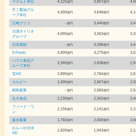
ヤクルト本社
4,125
3,857
4,0
億円
億円
不二製油グル
4,300
3,648
4,1
億円
億円
ープ本社
江崎グリコ
-
3,440
3,4
億円
億円
日清オイリオ
4,000
3,363
3,3
億円
億円
グループ
日本製粉
-
3,296
3,4
億円
億円
S Foods
3,400
3,275
3,5
億円
億円
ハウス食品グ
2,560
2,838
2,9
億円
億円
ループ本社
宝HD
2,890
2,784
2,8
億円
億円
カルビー
2,400
2,667
2,5
億円
億円
昭和産業
-
2,560
2,5
億円
億円
丸大食品
2,230
2,342
2,4
億円
億円
フィード・ワ
2,156
2,141
2,1
億円
億円
ン
森永製菓
1,792
2,000
2,0
億円
億円
わらべや日洋
1,920
1,943
2,1
億円
億円
HD