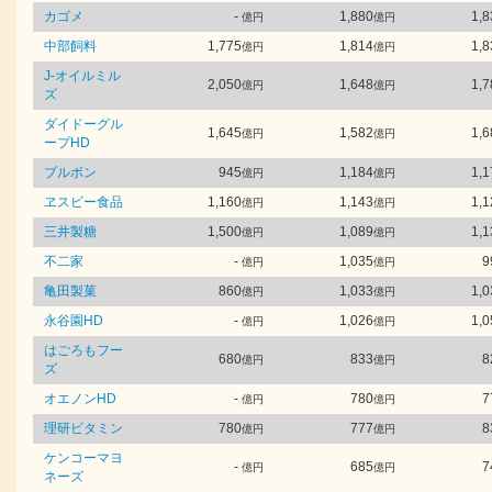
カゴメ
-
1,880
1,8
億円
億円
中部飼料
1,775
1,814
1,8
億円
億円
J-オイルミル
2,050
1,648
1,7
億円
億円
ズ
ダイドーグル
1,645
1,582
1,6
億円
億円
ープHD
ブルボン
945
1,184
1,1
億円
億円
ヱスビー食品
1,160
1,143
1,1
億円
億円
三井製糖
1,500
1,089
1,1
億円
億円
不二家
-
1,035
9
億円
億円
亀田製菓
860
1,033
1,0
億円
億円
永谷園HD
-
1,026
1,0
億円
億円
はごろもフー
680
833
8
億円
億円
ズ
オエノンHD
-
780
7
億円
億円
理研ビタミン
780
777
8
億円
億円
ケンコーマヨ
-
685
7
億円
億円
ネーズ