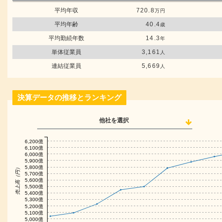
平均年収
720.8
万円
平均年齢
40.4
歳
平均勤続年数
14.3
年
単体従業員
3,161
人
連結従業員
5,669
人
決算データの推移とランキング
他社を選択
6,200億
6,100億
6,000億
5,900億
5,800億
売上高（円）
5,700億
5,600億
5,500億
5,400億
5,300億
5,200億
5,100億
5,000億