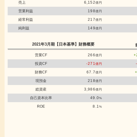
売上
6,152
億円
営業利益
198
億円
経常利益
217
億円
純利益
149
億円
2021年3月期
【日本基準】
財務概要
営業CF
266
+
億円
投資CF
-271
億円
財務CF
67.7
億円
現預金
218
億円
総資産
3,986
億円
自己資本比率
49.0
%
ROE
8.1
%