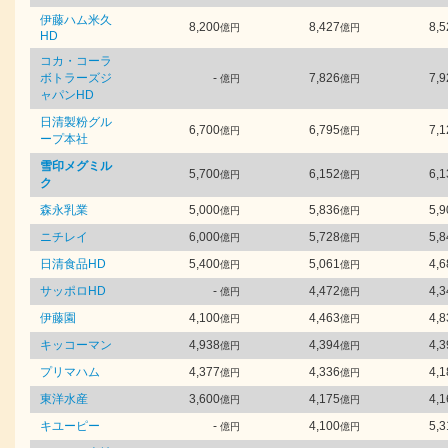
伊藤ハム米久
8,200
8,427
8,5
億円
億円
HD
コカ・コーラ
ボトラーズジ
-
7,826
7,9
億円
億円
ャパンHD
日清製粉グル
6,700
6,795
7,1
億円
億円
ープ本社
雪印メグミル
5,700
6,152
6,1
億円
億円
ク
森永乳業
5,000
5,836
5,9
億円
億円
ニチレイ
6,000
5,728
5,8
億円
億円
日清食品HD
5,400
5,061
4,6
億円
億円
サッポロHD
-
4,472
4,3
億円
億円
伊藤園
4,100
4,463
4,8
億円
億円
キッコーマン
4,938
4,394
4,3
億円
億円
プリマハム
4,377
4,336
4,1
億円
億円
東洋水産
3,600
4,175
4,1
億円
億円
キユーピー
-
4,100
5,3
億円
億円