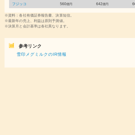
フジッコ
560
642
6
億円
億円
※資料：各社有価証券報告書、決算短信。
※最新年の売上、利益は原則予測値。
※決算月と会計基準は各社異なります。
参考リンク
雪印メグミルクのIR情報