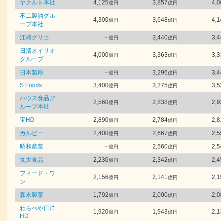
ヤクルト本社
4,125
3,857
4,0
億円
億円
不二製油グル
4,300
3,648
4,1
億円
億円
ープ本社
江崎グリコ
-
3,440
3,4
億円
億円
日清オイリオ
4,000
3,363
3,3
億円
億円
グループ
日本製粉
-
3,296
3,4
億円
億円
S Foods
3,400
3,275
3,5
億円
億円
ハウス食品グ
2,560
2,838
2,9
億円
億円
ループ本社
宝HD
2,890
2,784
2,8
億円
億円
カルビー
2,400
2,667
2,5
億円
億円
昭和産業
-
2,560
2,5
億円
億円
丸大食品
2,230
2,342
2,4
億円
億円
フィード・ワ
2,156
2,141
2,1
億円
億円
ン
森永製菓
1,792
2,000
2,0
億円
億円
わらべや日洋
1,920
1,943
2,1
億円
億円
HD