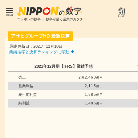
GDP
ニッポンの数字 ー 数字が描く企業のカタチ！
アサヒグループHD
最新決算
最終更新日：2021年11月10日
業績推移と決算ランキングに移動
2021年12月期
【IFRS】
業績予想
売上
2
2,460
兆
億円
営業利益
2,115
億円
税引前利益
1,985
億円
純利益
1,485
億円