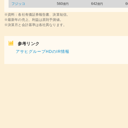
フジッコ
560
642
6
億円
億円
※資料：各社有価証券報告書、決算短信。
※最新年の売上、利益は原則予測値。
※決算月と会計基準は各社異なります。
参考リンク
アサヒグループHDのIR情報