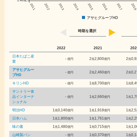
1.40兆
2011
2012
2013
2014
2015
2016
2017
201
アサヒグループHD
時期を選択
2022
2021
202
日本たばこ産
-
2
2,800
2
0,9
億円
兆
億円
兆
業
アサヒグルー
-
2
2,460
2
0,2
億円
兆
億円
兆
プHD
キリンHD
-
1
8,700
1
8,4
億円
兆
億円
兆
サントリー食
品インターナ
-
1
2,660
1
1,7
億円
兆
億円
兆
ショナル
明治HD
1
0,140
1
1,918
1
2,5
兆
億円
兆
億円
兆
日本ハム
1
1,800
1
1,761
1
2,2
兆
億円
兆
億円
兆
味の素
1
1,480
1
0,715
1
1,0
兆
億円
兆
億円
兆
山崎製パン
-
1
0,370
1
0,1
億円
兆
億円
兆