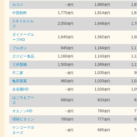
カゴメ
-
1,880
1,8
億円
億円
中部飼料
1,775
1,814
1,8
億円
億円
J-オイルミル
2,050
1,648
1,7
億円
億円
ズ
ダイドーグル
1,645
1,582
1,6
億円
億円
ープHD
ブルボン
945
1,184
1,1
億円
億円
ヱスビー食品
1,160
1,143
1,1
億円
億円
三井製糖
1,500
1,089
1,1
億円
億円
不二家
-
1,035
9
億円
億円
亀田製菓
860
1,033
1,0
億円
億円
永谷園HD
-
1,026
1,0
億円
億円
はごろもフー
680
833
8
億円
億円
ズ
オエノンHD
-
780
7
億円
億円
理研ビタミン
780
777
8
億円
億円
ケンコーマヨ
-
685
7
億円
億円
ネーズ