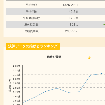
平均年収
1325.2
万円
平均年齢
46.2
歳
平均勤続年数
17.0
年
単体従業員
313
人
連結従業員
29,850
人
決算データの推移とランキング
他社を選択
2.30兆
2.20兆
2.10兆
2.00兆
売上高（円）
1.90兆
1.80兆
1.70兆
1.60兆
1.50兆