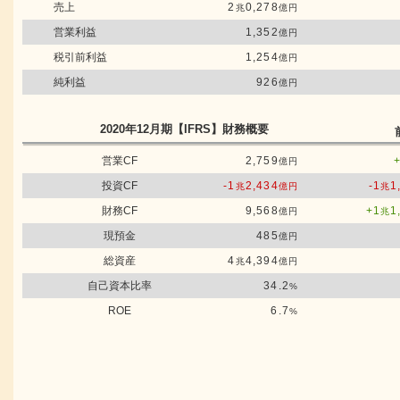
売上
2
0,278
兆
億円
営業利益
1,352
億円
税引前利益
1,254
億円
純利益
926
億円
2020年12月期
【IFRS】
財務概要
営業CF
2,759
億円
投資CF
-1
2,434
-1
1
兆
億円
兆
財務CF
9,568
+1
1
億円
兆
現預金
485
億円
総資産
4
4,394
兆
億円
自己資本比率
34.2
%
ROE
6.7
%