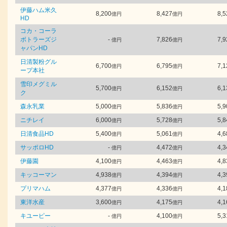
伊藤ハム米久
8,200
8,427
8,5
億円
億円
HD
コカ・コーラ
ボトラーズジ
-
7,826
7,9
億円
億円
ャパンHD
日清製粉グル
6,700
6,795
7,1
億円
億円
ープ本社
雪印メグミル
5,700
6,152
6,1
億円
億円
ク
森永乳業
5,000
5,836
5,9
億円
億円
ニチレイ
6,000
5,728
5,8
億円
億円
日清食品HD
5,400
5,061
4,6
億円
億円
サッポロHD
-
4,472
4,3
億円
億円
伊藤園
4,100
4,463
4,8
億円
億円
キッコーマン
4,938
4,394
4,3
億円
億円
プリマハム
4,377
4,336
4,1
億円
億円
東洋水産
3,600
4,175
4,1
億円
億円
キユーピー
-
4,100
5,3
億円
億円