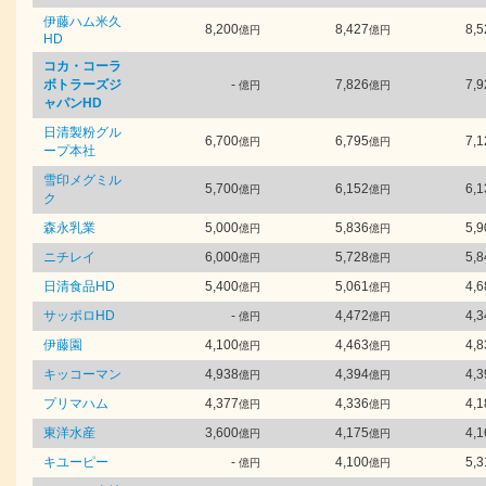
伊藤ハム米久
8,200
8,427
8,5
億円
億円
HD
コカ・コーラ
ボトラーズジ
-
7,826
7,9
億円
億円
ャパンHD
日清製粉グル
6,700
6,795
7,1
億円
億円
ープ本社
雪印メグミル
5,700
6,152
6,1
億円
億円
ク
森永乳業
5,000
5,836
5,9
億円
億円
ニチレイ
6,000
5,728
5,8
億円
億円
日清食品HD
5,400
5,061
4,6
億円
億円
サッポロHD
-
4,472
4,3
億円
億円
伊藤園
4,100
4,463
4,8
億円
億円
キッコーマン
4,938
4,394
4,3
億円
億円
プリマハム
4,377
4,336
4,1
億円
億円
東洋水産
3,600
4,175
4,1
億円
億円
キユーピー
-
4,100
5,3
億円
億円