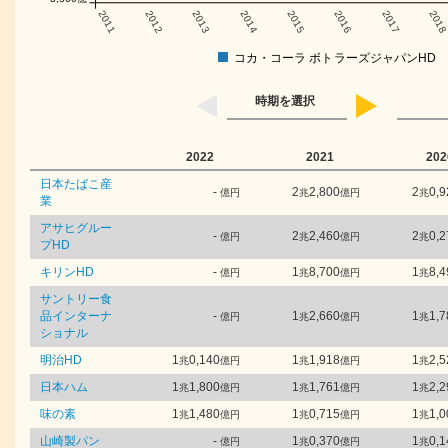
2011
2012
2013
2014
2015
2016
2017
201
コカ・コーラ ボトラーズジャパンHD
時期を選択
2022
2021
202
日本たばこ産
-
2
2,800
2
0,9
億円
兆
億円
兆
業
アサヒグルー
-
2
2,460
2
0,2
億円
兆
億円
兆
プHD
キリンHD
-
1
8,700
1
8,4
億円
兆
億円
兆
サントリー食
品インターナ
-
1
2,660
1
1,7
億円
兆
億円
兆
ショナル
明治HD
1
0,140
1
1,918
1
2,5
兆
億円
兆
億円
兆
日本ハム
1
1,800
1
1,761
1
2,2
兆
億円
兆
億円
兆
味の素
1
1,480
1
0,715
1
1,0
兆
億円
兆
億円
兆
山崎製パン
-
1
0,370
1
0,1
億円
兆
億円
兆