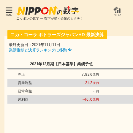
GDP
ニッポンの数字 ー 数字が描く企業のカタチ！
コカ・コーラ ボトラーズジャパンHD
最新決算
最終更新日：2021年11月11日
業績推移と決算ランキングに移動
2021年12月期
【日本基準】
業績予想
売上
7,826
億円
営業利益
-242
億円
経常利益
-
円
純利益
-46.0
億円