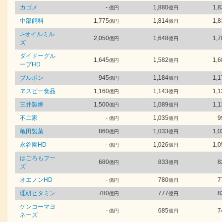
カゴメ
-
1,880
1,8
億円
億円
中部飼料
1,775
1,814
1,8
億円
億円
J-オイルミル
2,050
1,648
1,7
億円
億円
ズ
ダイドーグル
1,645
1,582
1,6
億円
億円
ープHD
ブルボン
945
1,184
1,1
億円
億円
ヱスビー食品
1,160
1,143
1,1
億円
億円
三井製糖
1,500
1,089
1,1
億円
億円
不二家
-
1,035
9
億円
億円
亀田製菓
860
1,033
1,0
億円
億円
永谷園HD
-
1,026
1,0
億円
億円
はごろもフー
680
833
8
億円
億円
ズ
オエノンHD
-
780
7
億円
億円
理研ビタミン
780
777
8
億円
億円
ケンコーマヨ
-
685
7
億円
億円
ネーズ