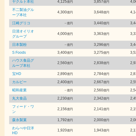
ヤクルト本社
4,125
3,857
4,0
億円
億円
不二製油グル
4,300
3,648
4,1
億円
億円
ープ本社
江崎グリコ
-
3,440
3,4
億円
億円
日清オイリオ
4,000
3,363
3,3
億円
億円
グループ
日本製粉
-
3,296
3,4
億円
億円
S Foods
3,400
3,275
3,5
億円
億円
ハウス食品グ
2,560
2,838
2,9
億円
億円
ループ本社
宝HD
2,890
2,784
2,8
億円
億円
カルビー
2,400
2,667
2,5
億円
億円
昭和産業
-
2,560
2,5
億円
億円
丸大食品
2,230
2,342
2,4
億円
億円
フィード・ワ
2,156
2,141
2,1
億円
億円
ン
森永製菓
1,792
2,000
2,0
億円
億円
わらべや日洋
1,920
1,943
2,1
億円
億円
HD