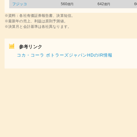
フジッコ
560
642
6
億円
億円
※資料：各社有価証券報告書、決算短信。
※最新年の売上、利益は原則予測値。
※決算月と会計基準は各社異なります。
参考リンク
コカ・コーラ ボトラーズジャパンHDのIR情報