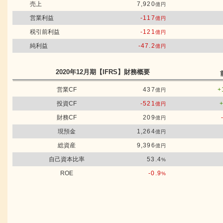
売上
7,920
億円
営業利益
-117
億円
税引前利益
-121
億円
純利益
-47.2
億円
2020年12月期
【IFRS】
財務概要
営業CF
437
+
億円
投資CF
-521
億円
財務CF
209
億円
現預金
1,264
億円
総資産
9,396
億円
自己資本比率
53.4
%
ROE
-0.9
%