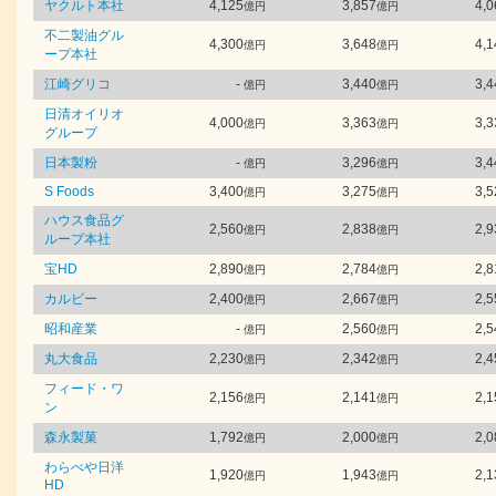
ヤクルト本社
4,125
3,857
4,0
億円
億円
不二製油グル
4,300
3,648
4,1
億円
億円
ープ本社
江崎グリコ
-
3,440
3,4
億円
億円
日清オイリオ
4,000
3,363
3,3
億円
億円
グループ
日本製粉
-
3,296
3,4
億円
億円
S Foods
3,400
3,275
3,5
億円
億円
ハウス食品グ
2,560
2,838
2,9
億円
億円
ループ本社
宝HD
2,890
2,784
2,8
億円
億円
カルビー
2,400
2,667
2,5
億円
億円
昭和産業
-
2,560
2,5
億円
億円
丸大食品
2,230
2,342
2,4
億円
億円
フィード・ワ
2,156
2,141
2,1
億円
億円
ン
森永製菓
1,792
2,000
2,0
億円
億円
わらべや日洋
1,920
1,943
2,1
億円
億円
HD