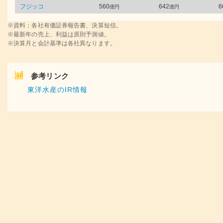
フジッコ
560
642
6
億円
億円
※資料：各社有価証券報告書、決算短信。
※最新年の売上、利益は原則予測値。
※決算月と会計基準は各社異なります。
参考リンク
東洋水産のIR情報