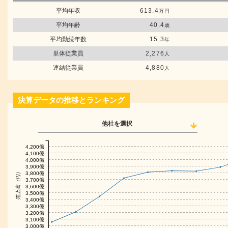
平均年収
613.4
万円
平均年齢
40.4
歳
平均勤続年数
15.3
年
単体従業員
2,276
人
連結従業員
4,880
人
決算データの推移とランキング
他社を選択
4,200億
4,100億
4,000億
3,900億
売上高（円）
3,800億
3,700億
3,600億
3,500億
3,400億
3,300億
3,200億
3,100億
3,000億