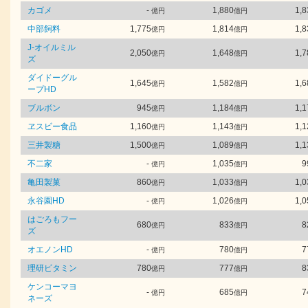
カゴメ
-
1,880
1,8
億円
億円
中部飼料
1,775
1,814
1,8
億円
億円
J-オイルミル
2,050
1,648
1,7
億円
億円
ズ
ダイドーグル
1,645
1,582
1,6
億円
億円
ープHD
ブルボン
945
1,184
1,1
億円
億円
ヱスビー食品
1,160
1,143
1,1
億円
億円
三井製糖
1,500
1,089
1,1
億円
億円
不二家
-
1,035
9
億円
億円
亀田製菓
860
1,033
1,0
億円
億円
永谷園HD
-
1,026
1,0
億円
億円
はごろもフー
680
833
8
億円
億円
ズ
オエノンHD
-
780
7
億円
億円
理研ビタミン
780
777
8
億円
億円
ケンコーマヨ
-
685
7
億円
億円
ネーズ