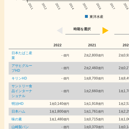
2011
2012
2013
2014
2015
2016
2017
201
東洋水産
時期を選択
2022
2021
202
日本たばこ産
-
2
2,800
2
0,9
億円
兆
億円
兆
業
アサヒグルー
-
2
2,460
2
0,2
億円
兆
億円
兆
プHD
キリンHD
-
1
8,700
1
8,4
億円
兆
億円
兆
サントリー食
品インターナ
-
1
2,660
1
1,7
億円
兆
億円
兆
ショナル
明治HD
1
0,140
1
1,918
1
2,5
兆
億円
兆
億円
兆
日本ハム
1
1,800
1
1,761
1
2,2
兆
億円
兆
億円
兆
味の素
1
1,480
1
0,715
1
1,0
兆
億円
兆
億円
兆
山崎製パン
-
1
0,370
1
0,1
億円
兆
億円
兆