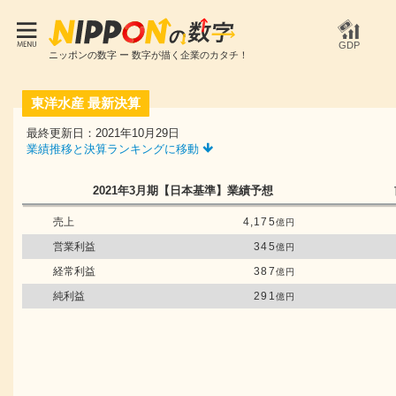
GDP
ニッポンの数字 ー 数字が描く企業のカタチ！
東洋水産
最新決算
最終更新日：2021年10月29日
業績推移と決算ランキングに移動
2021年3月期
【日本基準】
業績予想
売上
4,175
億円
営業利益
345
億円
経常利益
387
億円
純利益
291
億円