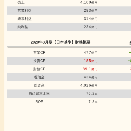
売上
4,160
億円
営業利益
283
億円
経常利益
314
億円
純利益
234
億円
2020年3月期
【日本基準】
財務概要
営業CF
477
億円
投資CF
-185
+
億円
財務CF
-89.1
-
億円
現預金
434
億円
総資産
4,026
億円
自己資本比率
76.2
%
ROE
7.8
%