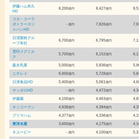
伊藤ハム米久
8,200
8,427
8,5
億円
億円
HD
コカ・コーラ
ボトラーズジ
-
7,826
7,9
億円
億円
ャパンHD
日清製粉グル
6,700
6,795
7,1
億円
億円
ープ本社
雪印メグミル
5,700
6,152
6,1
億円
億円
ク
森永乳業
5,000
5,836
5,9
億円
億円
ニチレイ
6,000
5,728
5,8
億円
億円
日清食品HD
5,400
5,061
4,6
億円
億円
サッポロHD
-
4,472
4,3
億円
億円
伊藤園
4,100
4,463
4,8
億円
億円
キッコーマン
4,938
4,394
4,3
億円
億円
プリマハム
4,377
4,336
4,1
億円
億円
東洋水産
3,600
4,175
4,1
億円
億円
キユーピー
-
4,100
5,3
億円
億円