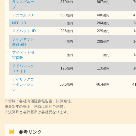
ランスグルー
870
867
7
億円
億円
プ
アニコム HD
530
480
4
億円
億円
NFC HD
-
284
2
億円
億円
アイペットHD
286
229
1
億円
億円
ライフネット
-
208
1
億円
億円
生命保険
アイペット損
-
-
1
億円
億円
害保険
アドバンスク
125
110
1
億円
億円
リエイト
アイリックコ
ーポレーショ
55.6
46.4
41
億円
億円
ン
※資料：各社有価証券報告書、決算短信。
※最新年の売上、利益は原則予測値。
※決算月と会計基準は各社異なります。
参考リンク