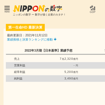
GDP
ニッポンの数字 ー 数字が描く企業のカタチ！
第一生命HD
最新決算
最終更新日：2021年11月12日
業績推移と決算ランキングに移動
2022年3月期
【日本基準】
業績予想
売上
7
2,320
兆
億円
営業利益
-
円
経常利益
5,200
億円
純利益
3,490
億円