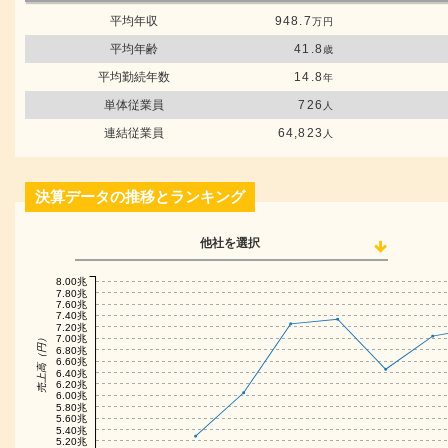
平均年収
948.7
万円
平均年齢
41.8
歳
平均勤続年数
14.8
年
単体従業員
726
人
連結従業員
64,823
人
決算データの推移とランキング
他社を選択
8.00兆
7.80兆
7.60兆
7.40兆
7.20兆
7.00兆
売上高（円）
6.80兆
6.60兆
6.40兆
6.20兆
6.00兆
5.80兆
5.60兆
5.40兆
5.20兆