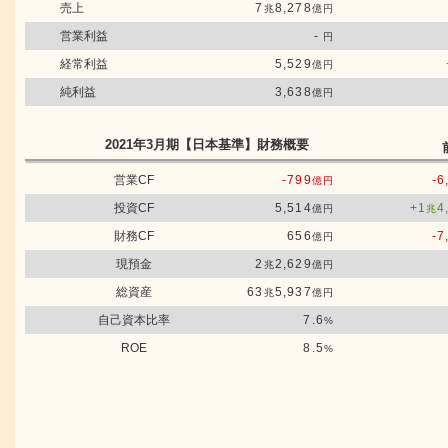
売上
7
8,278
兆
億円
営業利益
-
円
経常利益
5,529
億円
純利益
3,638
億円
2021年3月期
【日本基準】
財務概要
営業CF
-799
-6
億円
投資CF
5,514
+1
4
億円
兆
財務CF
656
-7
億円
現預金
2
2,629
兆
億円
総資産
63
5,937
兆
億円
自己資本比率
7.6
%
ROE
8.5
%