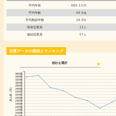
平均年収
680.1
万円
平均年齢
48.6
歳
平均勤続年数
18.0
年
単体従業員
12
人
連結従業員
57
人
決算データの推移とランキング
他社を選択
360億
340億
320億
300億
280億
売上高（円）
260億
240億
220億
200億
180億
160億
140億
120億
100億
80.0億