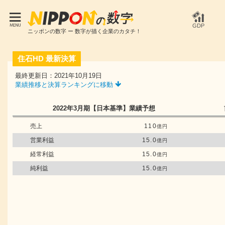
GDP
ニッポンの数字 ー 数字が描く企業のカタチ！
住石HD
最新決算
最終更新日：2021年10月19日
業績推移と決算ランキングに移動
2022年3月期
【日本基準】
業績予想
売上
110
億円
営業利益
15.0
億円
経常利益
15.0
億円
純利益
15.0
億円