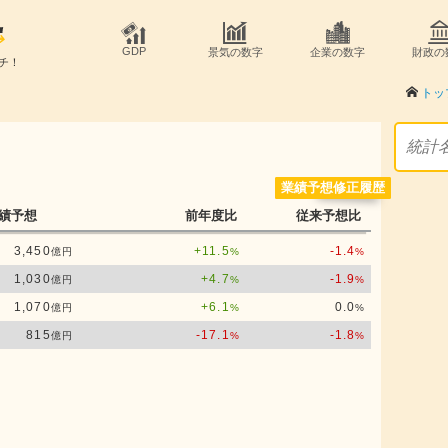
GDP
景気の数字
企業の数字
財政の
チ！
トッ
業績予想修正履歴
績予想
前年度比
従来予想比
3,450
+11.5
-1.4
億円
%
%
1,030
+4.7
-1.9
億円
%
%
1,070
+6.1
0.0
億円
%
%
815
-17.1
-1.8
億円
%
%