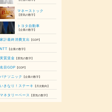
マネーストック
【景気の数字】
トヨタ自動車
【企業の数字】
家計最終消費支出
【GDP】
NTT
【企業の数字】
実質賃金
【景気の数字】
名目GDP
【GDP】
パナソニック
【企業の数字】
いきなり！ステーキ
【月次動向】
018
マネタリーベース
【景気の数字】
,705
億円
,920
億円