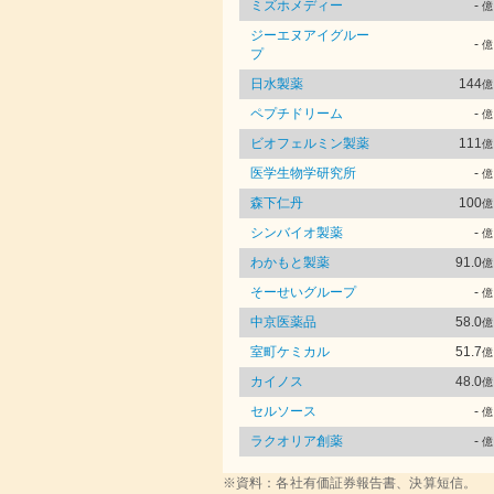
ミズホメディー
-
億
ジーエヌアイグルー
-
億
プ
日水製薬
144
億
ペプチドリーム
-
億
ビオフェルミン製薬
111
億
医学生物学研究所
-
億
森下仁丹
100
億
シンバイオ製薬
-
億
わかもと製薬
91.0
億
そーせいグループ
-
億
中京医薬品
58.0
億
室町ケミカル
51.7
億
カイノス
48.0
億
セルソース
-
億
ラクオリア創薬
-
億
※資料：各社有価証券報告書、決算短信。