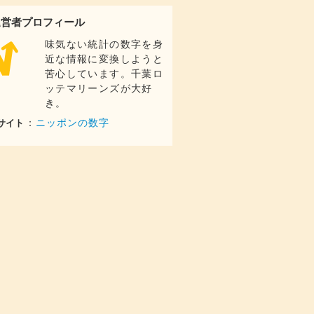
64.2
億円
運営者プロフィール
50.2
億円
味気ない統計の数字を身
123
億円
近な情報に変換しようと
72.2
苦心しています。千葉ロ
億円
ッテマリーンズが大好
109
億円
き。
70.7
億円
：
ニッポンの数字
サイト
108
億円
38.4
億円
109
億円
28.7
億円
54.9
億円
45.4
億円
43.9
億円
12.1
億円
7.4
億円