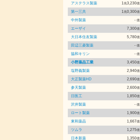
アステラス製薬
1
3,230
兆
億
第一三共
1
0,300
兆
億
中外製薬
-
億
エーザイ
7,300
億
大日本住友製薬
5,780
億
田辺三菱製薬
-
億
協和キリン
-
億
小野薬品工業
3,450
億
塩野義製薬
2,940
億
大正製薬HD
2,690
億
参天製薬
2,600
億
日医工
1,850
億
沢井製薬
-
億
ロート製薬
1,900
億
東和薬品
1,667
億
ツムラ
1,275
億
日本新薬
1,350
億