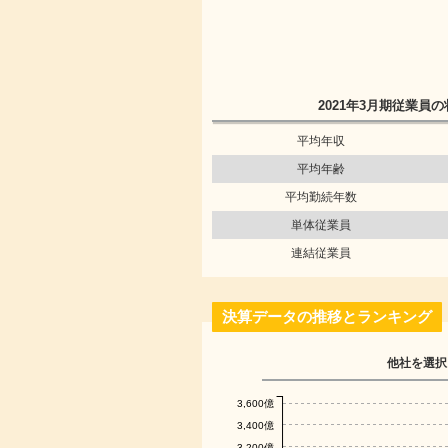
2021年3月期
従業員の
平均年収
平均年齢
平均勤続年数
単体従業員
連結従業員
決算データの推移とランキング
他社を選択
3,600億
3,400億
3,200億