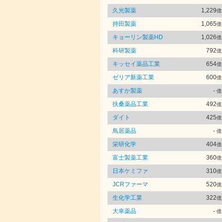
久光製薬
1,229
億
持田製薬
1,065
億
キョーリン製薬HD
1,026
億
科研製薬
792
億
キッセイ薬品工業
654
億
ゼリア新薬工業
600
億
あすか製薬
-
億
扶桑薬品工業
492
億
ダイト
425
億
鳥居薬品
-
億
栄研化学
404
億
富士製薬工業
360
億
日本ケミファ
310
億
JCRファーマ
520
億
生化学工業
322
億
大幸薬品
-
億