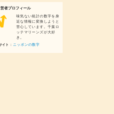
64.2
億円
運営者プロフィール
50.2
億円
味気ない統計の数字を身
123
億円
近な情報に変換しようと
72.2
苦心しています。千葉ロ
億円
ッテマリーンズが大好
109
億円
き。
70.7
億円
：
ニッポンの数字
サイト
108
億円
38.4
億円
109
億円
28.7
億円
54.9
億円
45.4
億円
43.9
億円
12.1
億円
7.4
億円