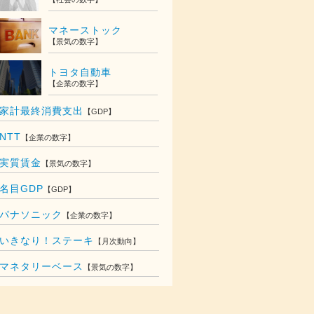
マネーストック
【景気の数字】
トヨタ自動車
【企業の数字】
家計最終消費支出
【GDP】
NTT
【企業の数字】
実質賃金
【景気の数字】
名目GDP
【GDP】
パナソニック
【企業の数字】
いきなり！ステーキ
【月次動向】
018
マネタリーベース
【景気の数字】
,705
億円
,920
億円