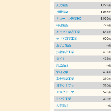
久光製薬
1,229
億
持田製薬
1,065
億
キョーリン製薬HD
1,026
億
科研製薬
792
億
キッセイ薬品工業
654
億
ゼリア新薬工業
600
億
あすか製薬
-
億
扶桑薬品工業
492
億
ダイト
425
億
鳥居薬品
-
億
栄研化学
404
億
富士製薬工業
360
億
日本ケミファ
310
億
JCRファーマ
520
億
生化学工業
322
億
大幸薬品
-
億