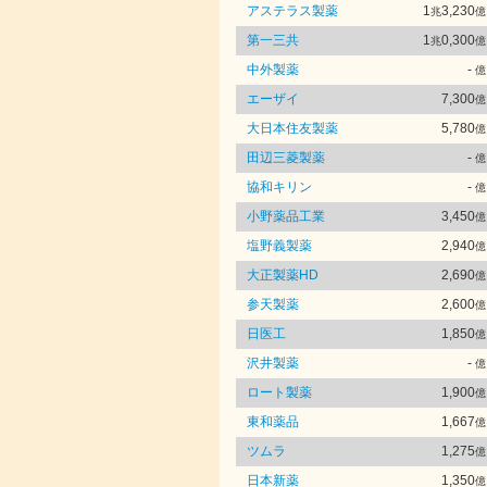
アステラス製薬
1
3,230
兆
億
第一三共
1
0,300
兆
億
中外製薬
-
億
エーザイ
7,300
億
大日本住友製薬
5,780
億
田辺三菱製薬
-
億
協和キリン
-
億
小野薬品工業
3,450
億
塩野義製薬
2,940
億
大正製薬HD
2,690
億
参天製薬
2,600
億
日医工
1,850
億
沢井製薬
-
億
ロート製薬
1,900
億
東和薬品
1,667
億
ツムラ
1,275
億
日本新薬
1,350
億