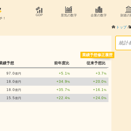
GDP
景気の数字
企業の数字
財政の
チ！
/
トップ
業績予想修正履歴
業績予想
前年度比
従来予想比
97.0
+5.1
+3.7
億円
%
%
18.0
+34.9
+20.0
億円
%
%
18.0
+35.7
+16.1
億円
%
%
15.5
+22.4
+24.0
億円
%
%