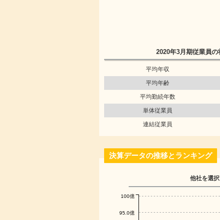
2020年3月期
従業員の
平均年収
平均年齢
平均勤続年数
単体従業員
連結従業員
決算データの推移とランキング
他社を選択
100億
95.0億