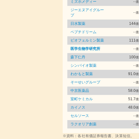
ミズホメディー
-
億
ジーエヌアイグルー
-
億
プ
日水製薬
144
億
ペプチドリーム
-
億
ビオフェルミン製薬
111
億
医学生物学研究所
-
億
森下仁丹
100
億
シンバイオ製薬
-
億
わかもと製薬
91.0
億
そーせいグループ
-
億
中京医薬品
58.0
億
室町ケミカル
51.7
億
カイノス
48.0
億
セルソース
-
億
ラクオリア創薬
-
億
※資料：各社有価証券報告書、決算短信。