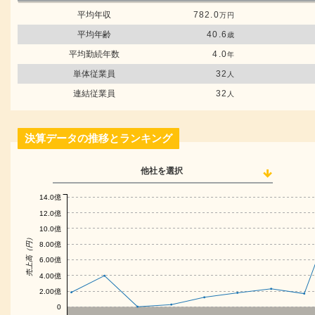
平均年収
782.0
万円
平均年齢
40.6
歳
平均勤続年数
4.0
年
単体従業員
32
人
連結従業員
32
人
決算データの推移とランキング
他社を選択
14.0億
12.0億
10.0億
売上高（円）
8.00億
6.00億
4.00億
2.00億
0