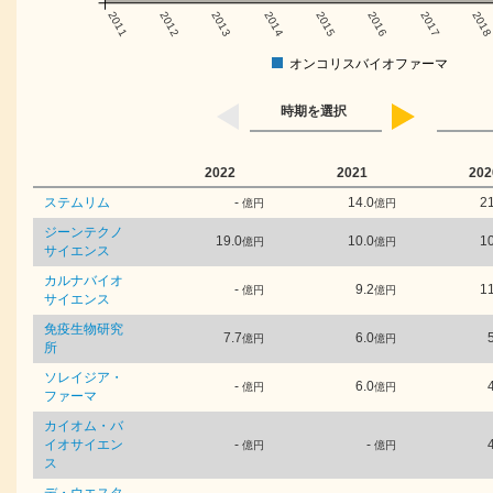
2011
2012
2013
2014
2015
2016
2017
201
オンコリスバイオファーマ
時期を選択
2022
2021
202
ステムリム
-
14.0
21
億円
億円
ジーンテクノ
19.0
10.0
10
億円
億円
サイエンス
カルナバイオ
-
9.2
11
億円
億円
サイエンス
免疫生物研究
7.7
6.0
億円
億円
所
ソレイジア・
-
6.0
億円
億円
ファーマ
カイオム・バ
イオサイエン
-
-
億円
億円
ス