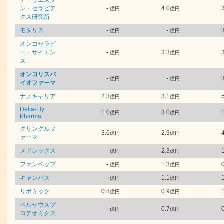
デ・ウエスタ
ン・セラピテ
-
4.0
億円
億円
クス研究所
モダリス
-
-
億円
億円
オンコセラピ
ー・サイエン
-
3.3
億円
億円
ス
オンコリスバ
-
-
億円
億円
イオファーマ
ナノキャリア
2.3
3.1
億円
億円
Delta-Fly
1.0
3.0
億円
億円
Pharma
クリングルフ
3.6
2.9
億円
億円
ァーマ
メドレックス
-
2.3
億円
億円
ファンペップ
-
1.3
億円
億円
キャンバス
-
1.1
億円
億円
リボミック
0.8
0.9
億円
億円
ペルセウスプ
-
0.7
億円
億円
ロテオミクス