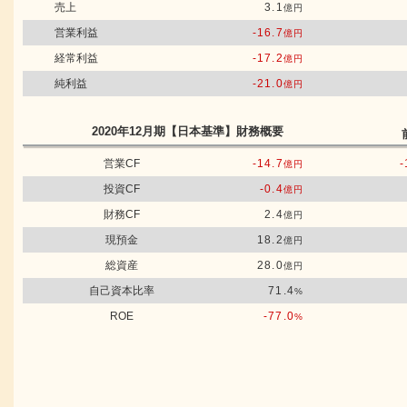
売上
3.1
億円
営業利益
-16.7
億円
経常利益
-17.2
億円
純利益
-21.0
億円
2020年12月期
【日本基準】
財務概要
営業CF
-14.7
-
億円
投資CF
-0.4
億円
財務CF
2.4
億円
現預金
18.2
億円
総資産
28.0
億円
自己資本比率
71.4
%
ROE
-77.0
%