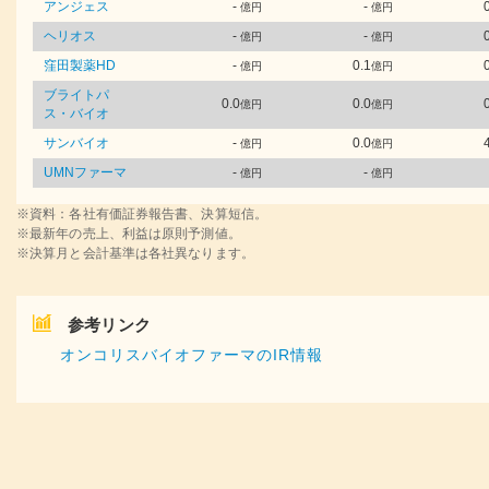
アンジェス
-
-
億円
億円
ヘリオス
-
-
億円
億円
窪田製薬HD
-
0.1
億円
億円
ブライトパ
0.0
0.0
億円
億円
ス・バイオ
サンバイオ
-
0.0
億円
億円
UMNファーマ
-
-
億円
億円
※資料：各社有価証券報告書、決算短信。
※最新年の売上、利益は原則予測値。
※決算月と会計基準は各社異なります。
参考リンク
オンコリスバイオファーマのIR情報