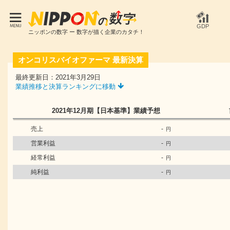
GDP
ニッポンの数字 ー 数字が描く企業のカタチ！
オンコリスバイオファーマ
最新決算
最終更新日：2021年3月29日
業績推移と決算ランキングに移動
2021年12月期
【日本基準】
業績予想
売上
-
円
営業利益
-
円
経常利益
-
円
純利益
-
円