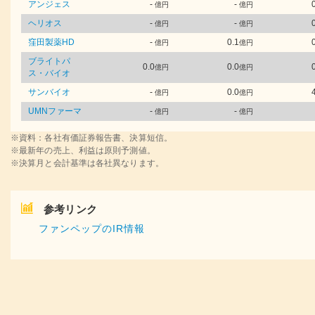
アンジェス
-
-
億円
億円
ヘリオス
-
-
億円
億円
窪田製薬HD
-
0.1
億円
億円
ブライトパ
0.0
0.0
億円
億円
ス・バイオ
サンバイオ
-
0.0
億円
億円
UMNファーマ
-
-
億円
億円
※資料：各社有価証券報告書、決算短信。
※最新年の売上、利益は原則予測値。
※決算月と会計基準は各社異なります。
参考リンク
ファンペップのIR情報