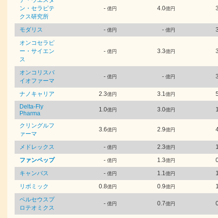
デ・ウエスタ
ン・セラピテ
-
4.0
億円
億円
クス研究所
モダリス
-
-
億円
億円
オンコセラピ
ー・サイエン
-
3.3
億円
億円
ス
オンコリスバ
-
-
億円
億円
イオファーマ
ナノキャリア
2.3
3.1
億円
億円
Delta-Fly
1.0
3.0
億円
億円
Pharma
クリングルフ
3.6
2.9
億円
億円
ァーマ
メドレックス
-
2.3
億円
億円
ファンペップ
-
1.3
億円
億円
キャンバス
-
1.1
億円
億円
リボミック
0.8
0.9
億円
億円
ペルセウスプ
-
0.7
億円
億円
ロテオミクス