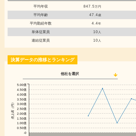
平均年収
847.5
万円
平均年齢
47.4
歳
平均勤続年数
4.4
年
単体従業員
10
人
連結従業員
10
人
決算データの推移とランキング
他社を選択
5.00億
4.50億
4.00億
3.50億
売上高（円）
3.00億
2.50億
2.00億
1.50億
1.00億
0.50億
-0