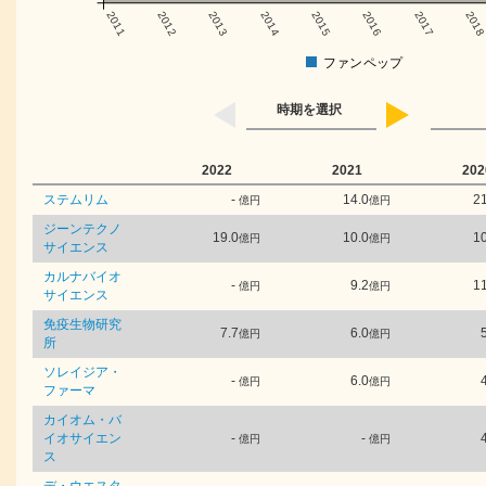
2011
2012
2013
2014
2015
2016
2017
201
ファンペップ
時期を選択
2022
2021
202
ステムリム
-
14.0
21
億円
億円
ジーンテクノ
19.0
10.0
10
億円
億円
サイエンス
カルナバイオ
-
9.2
11
億円
億円
サイエンス
免疫生物研究
7.7
6.0
億円
億円
所
ソレイジア・
-
6.0
億円
億円
ファーマ
カイオム・バ
イオサイエン
-
-
億円
億円
ス