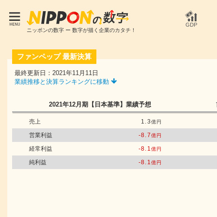
GDP
ニッポンの数字 ー 数字が描く企業のカタチ！
ファンペップ
最新決算
最終更新日：2021年11月11日
業績推移と決算ランキングに移動
2021年12月期
【日本基準】
業績予想
売上
1.3
億円
営業利益
-8.7
億円
経常利益
-8.1
億円
純利益
-8.1
億円