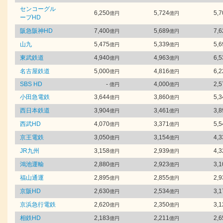
センコーグル
6,250
5,724
5,7
億円
億円
ープHD
阪急阪神HD
7,400
5,689
7,6
億円
億円
山九
5,475
5,339
5,6
億円
億円
東武鉄道
4,940
4,963
6,5
億円
億円
名古屋鉄道
5,000
4,816
6,2
億円
億円
SBS HD
-
4,000
2,5
億円
億円
小田急電鉄
3,644
3,860
5,3
億円
億円
西日本鉄道
3,904
3,461
3,8
億円
億円
西武HD
4,070
3,371
5,5
億円
億円
京王電鉄
3,050
3,154
4,3
億円
億円
JR九州
3,158
2,939
4,3
億円
億円
鴻池運輸
2,880
2,923
3,1
億円
億円
福山通運
2,895
2,855
2,9
億円
億円
京阪HD
2,630
2,534
3,1
億円
億円
京浜急行電鉄
2,620
2,350
3,1
億円
億円
相鉄HD
2,183
2,211
2,6
億円
億円