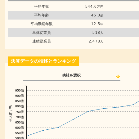
平均年収
544.6
万円
平均年齢
45.0
歳
平均勤続年数
12.5
年
単体従業員
518
人
連結従業員
2,478
人
決算データの推移とランキング
他社を選択
950億
900億
850億
売上高（円）
800億
750億
700億
650億
600億
550億
500億