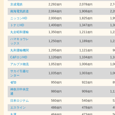
京成電鉄
2,292
2,078
2,7
億円
億円
南海電気鉄道
2,064
1,908
2,2
億円
億円
ニッコンHD
2,000
1,825
1,9
億円
億円
トナミHD
1,400
1,347
1,3
億円
億円
丸全昭和運輸
1,350
1,211
1,2
億円
億円
ハマキョウレ
1,250
1,189
1,2
億円
億円
ックス
丸和運輸機関
1,295
1,121
9
億円
億円
C&FロジHD
1,120
1,104
1,1
億円
億円
アルプス物流
1,052
1,006
1,0
億円
億円
サカイ引越セ
1,035
1,003
1,0
億円
億円
ンター
ゼロ
950
922
8
億円
億円
神奈川中央交
980
909
1,1
億円
億円
通
日本ロジテム
560
540
5
億円
億円
エスライン
486
478
4
億円
億円
丸運
464
473
5
億円
億円