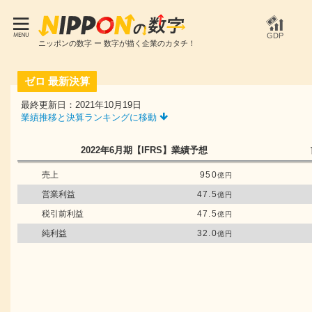
GDP
ニッポンの数字 ー 数字が描く企業のカタチ！
ゼロ
最新決算
最終更新日：2021年10月19日
業績推移と決算ランキングに移動
2022年6月期
【IFRS】
業績予想
売上
950
億円
営業利益
47.5
億円
税引前利益
47.5
億円
純利益
32.0
億円