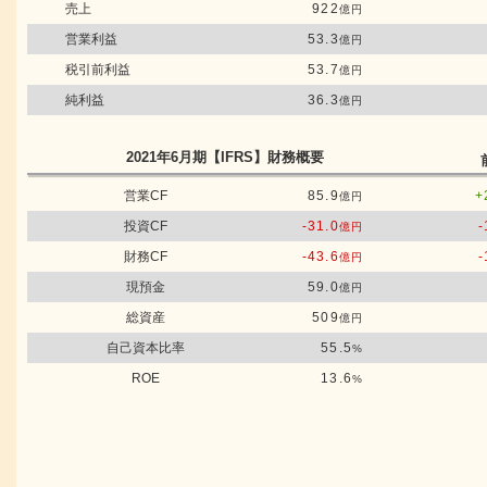
売上
922
億円
営業利益
53.3
億円
税引前利益
53.7
億円
純利益
36.3
億円
2021年6月期
【IFRS】
財務概要
営業CF
85.9
+
億円
投資CF
-31.0
-
億円
財務CF
-43.6
-
億円
現預金
59.0
億円
総資産
509
億円
自己資本比率
55.5
%
ROE
13.6
%