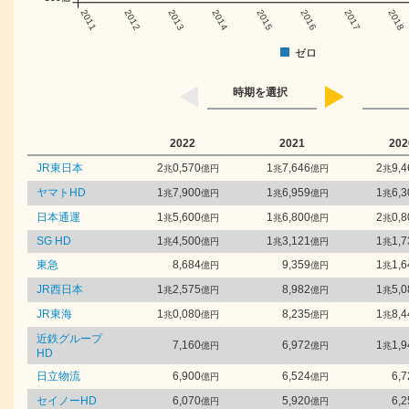
2011
2012
2013
2014
2015
2016
2017
2018
ゼロ
時期を選択
2022
2021
202
JR東日本
2
0,570
1
7,646
2
9,4
兆
億円
兆
億円
兆
ヤマトHD
1
7,900
1
6,959
1
6,3
兆
億円
兆
億円
兆
日本通運
1
5,600
1
6,800
2
0,8
兆
億円
兆
億円
兆
SG HD
1
4,500
1
3,121
1
1,7
兆
億円
兆
億円
兆
東急
8,684
9,359
1
1,6
億円
億円
兆
JR西日本
1
2,575
8,982
1
5,0
兆
億円
億円
兆
JR東海
1
0,080
8,235
1
8,4
兆
億円
億円
兆
近鉄グループ
7,160
6,972
1
1,9
億円
億円
兆
HD
日立物流
6,900
6,524
6,7
億円
億円
セイノーHD
6,070
5,920
6,2
億円
億円