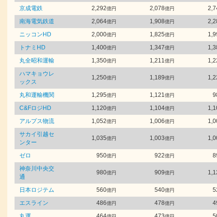
京成電鉄
2,292
2,078
2,7
億円
億円
南海電気鉄道
2,064
1,908
2,2
億円
億円
ニッコンHD
2,000
1,825
1,9
億円
億円
トナミHD
1,400
1,347
1,3
億円
億円
丸全昭和運輸
1,350
1,211
1,2
億円
億円
ハマキョウレ
1,250
1,189
1,2
億円
億円
ックス
丸和運輸機関
1,295
1,121
9
億円
億円
C&FロジHD
1,120
1,104
1,1
億円
億円
アルプス物流
1,052
1,006
1,0
億円
億円
サカイ引越セ
1,035
1,003
1,0
億円
億円
ンター
ゼロ
950
922
8
億円
億円
神奈川中央交
980
909
1,1
億円
億円
通
日本ロジテム
560
540
5
億円
億円
エスライン
486
478
4
億円
億円
丸運
464
473
5
億円
億円