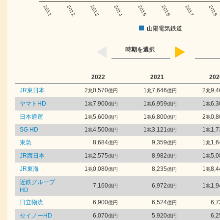
2011
2012
2013
2014
2015
2016
2017
2018
山陽電気鉄道
時期を選択
2022
2021
202
JR東日本
2
0,570
1
7,646
2
9,4
兆
億円
兆
億円
兆
ヤマトHD
1
7,900
1
6,959
1
6,3
兆
億円
兆
億円
兆
日本通運
1
5,600
1
6,800
2
0,8
兆
億円
兆
億円
兆
SG HD
1
4,500
1
3,121
1
1,7
兆
億円
兆
億円
兆
東急
8,684
9,359
1
1,6
億円
億円
兆
JR西日本
1
2,575
8,982
1
5,0
兆
億円
億円
兆
JR東海
1
0,080
8,235
1
8,4
兆
億円
億円
兆
近鉄グループ
7,160
6,972
1
1,9
億円
億円
兆
HD
日立物流
6,900
6,524
6,7
億円
億円
セイノーHD
6,070
5,920
6,2
億円
億円