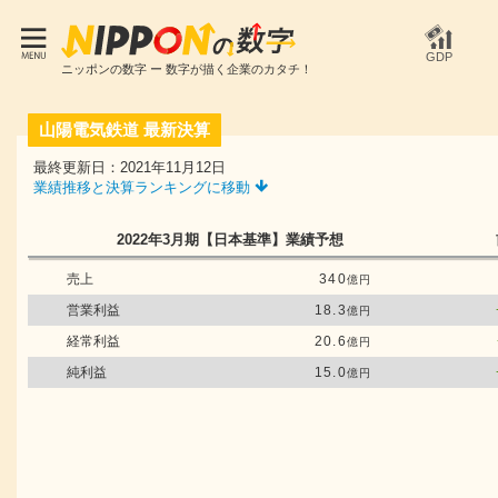
GDP
ニッポンの数字 ー 数字が描く企業のカタチ！
山陽電気鉄道
最新決算
最終更新日：2021年11月12日
業績推移と決算ランキングに移動
2022年3月期
【日本基準】
業績予想
売上
340
億円
営業利益
18.3
億円
経常利益
20.6
億円
純利益
15.0
億円