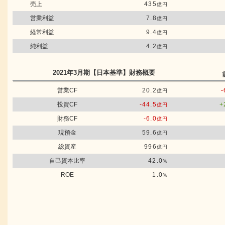
売上
435
億円
営業利益
7.8
億円
経常利益
9.4
億円
純利益
4.2
億円
2021年3月期
【日本基準】
財務概要
営業CF
20.2
-
億円
投資CF
-44.5
+
億円
財務CF
-6.0
億円
現預金
59.6
億円
総資産
996
億円
自己資本比率
42.0
%
ROE
1.0
%