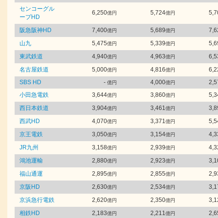
センコーグル
6,250
5,724
5,7
億円
億円
ープHD
阪急阪神HD
7,400
5,689
7,6
億円
億円
山九
5,475
5,339
5,6
億円
億円
東武鉄道
4,940
4,963
6,5
億円
億円
名古屋鉄道
5,000
4,816
6,2
億円
億円
SBS HD
-
4,000
2,5
億円
億円
小田急電鉄
3,644
3,860
5,3
億円
億円
西日本鉄道
3,904
3,461
3,8
億円
億円
西武HD
4,070
3,371
5,5
億円
億円
京王電鉄
3,050
3,154
4,3
億円
億円
JR九州
3,158
2,939
4,3
億円
億円
鴻池運輸
2,880
2,923
3,1
億円
億円
福山通運
2,895
2,855
2,9
億円
億円
京阪HD
2,630
2,534
3,1
億円
億円
京浜急行電鉄
2,620
2,350
3,1
億円
億円
相鉄HD
2,183
2,211
2,6
億円
億円