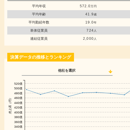
平均年収
572.0
万円
平均年齢
41.9
歳
平均勤続年数
19.0
年
単体従業員
724
人
連結従業員
2,000
人
決算データの推移とランキング
他社を選択
520億
500億
480億
460億
売上高（円）
440億
420億
400億
380億
360億
340億