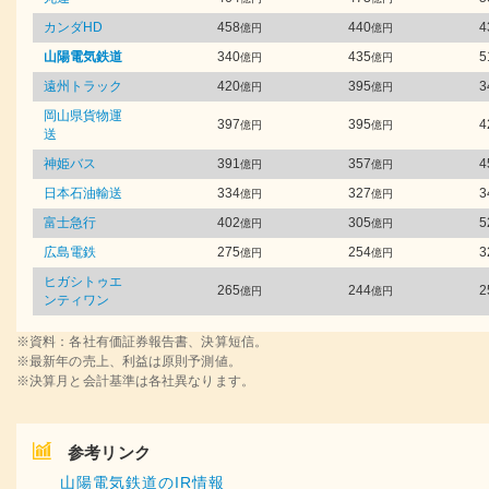
カンダHD
458
440
4
億円
億円
山陽電気鉄道
340
435
5
億円
億円
遠州トラック
420
395
3
億円
億円
岡山県貨物運
397
395
4
億円
億円
送
神姫バス
391
357
4
億円
億円
日本石油輸送
334
327
3
億円
億円
富士急行
402
305
5
億円
億円
広島電鉄
275
254
3
億円
億円
ヒガシトゥエ
265
244
2
億円
億円
ンティワン
※資料：各社有価証券報告書、決算短信。
※最新年の売上、利益は原則予測値。
※決算月と会計基準は各社異なります。
参考リンク
山陽電気鉄道のIR情報