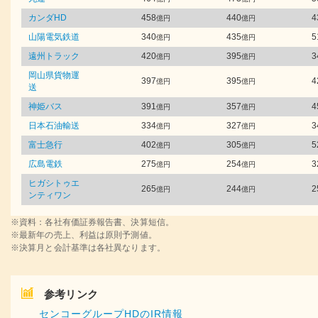
カンダHD
458
440
4
億円
億円
山陽電気鉄道
340
435
5
億円
億円
遠州トラック
420
395
3
億円
億円
岡山県貨物運
397
395
4
億円
億円
送
神姫バス
391
357
4
億円
億円
日本石油輸送
334
327
3
億円
億円
富士急行
402
305
5
億円
億円
広島電鉄
275
254
3
億円
億円
ヒガシトゥエ
265
244
2
億円
億円
ンティワン
※資料：各社有価証券報告書、決算短信。
※最新年の売上、利益は原則予測値。
※決算月と会計基準は各社異なります。
参考リンク
センコーグループHDのIR情報