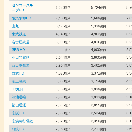
センコーグル
6,250
5,724
5,7
億円
億円
ープHD
阪急阪神HD
7,400
5,689
7,6
億円
億円
山九
5,475
5,339
5,6
億円
億円
東武鉄道
4,940
4,963
6,5
億円
億円
名古屋鉄道
5,000
4,816
6,2
億円
億円
SBS HD
-
4,000
2,5
億円
億円
小田急電鉄
3,644
3,860
5,3
億円
億円
西日本鉄道
3,904
3,461
3,8
億円
億円
西武HD
4,070
3,371
5,5
億円
億円
京王電鉄
3,050
3,154
4,3
億円
億円
JR九州
3,158
2,939
4,3
億円
億円
鴻池運輸
2,880
2,923
3,1
億円
億円
福山通運
2,895
2,855
2,9
億円
億円
京阪HD
2,630
2,534
3,1
億円
億円
京浜急行電鉄
2,620
2,350
3,1
億円
億円
相鉄HD
2,183
2,211
2,6
億円
億円