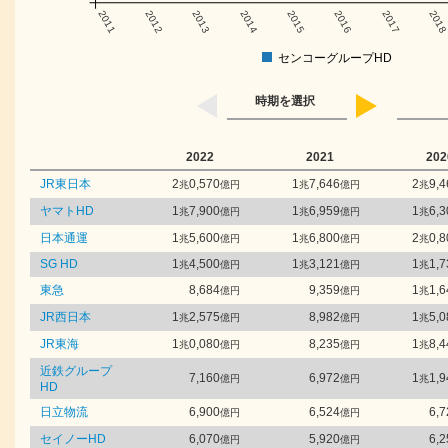
2011
2012
2013
2014
2015
2016
2017
201
センコーグループHD
時期を選択
2022
2021
202
JR東日本
2
0,570
1
7,646
2
9,4
兆
億円
兆
億円
兆
ヤマトHD
1
7,900
1
6,959
1
6,3
兆
億円
兆
億円
兆
日本通運
1
5,600
1
6,800
2
0,8
兆
億円
兆
億円
兆
SG HD
1
4,500
1
3,121
1
1,7
兆
億円
兆
億円
兆
東急
8,684
9,359
1
1,6
億円
億円
兆
JR西日本
1
2,575
8,982
1
5,0
兆
億円
億円
兆
JR東海
1
0,080
8,235
1
8,4
兆
億円
億円
兆
近鉄グループ
7,160
6,972
1
1,9
億円
億円
兆
HD
日立物流
6,900
6,524
6,7
億円
億円
セイノーHD
6,070
5,920
6,2
億円
億円