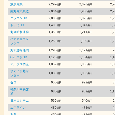
京成電鉄
2,292
2,078
2,7
億円
億円
南海電気鉄道
2,064
1,908
2,2
億円
億円
ニッコンHD
2,000
1,825
1,9
億円
億円
トナミHD
1,400
1,347
1,3
億円
億円
丸全昭和運輸
1,350
1,211
1,2
億円
億円
ハマキョウレ
1,250
1,189
1,2
億円
億円
ックス
丸和運輸機関
1,295
1,121
9
億円
億円
C&FロジHD
1,120
1,104
1,1
億円
億円
アルプス物流
1,052
1,006
1,0
億円
億円
サカイ引越セ
1,035
1,003
1,0
億円
億円
ンター
ゼロ
950
922
8
億円
億円
神奈川中央交
980
909
1,1
億円
億円
通
日本ロジテム
560
540
5
億円
億円
エスライン
486
478
4
億円
億円
丸運
464
473
5
億円
億円