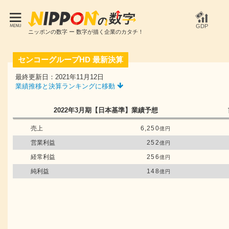
GDP
ニッポンの数字 ー 数字が描く企業のカタチ！
センコーグループHD
最新決算
最終更新日：2021年11月12日
業績推移と決算ランキングに移動
2022年3月期
【日本基準】
業績予想
売上
6,250
億円
営業利益
252
億円
経常利益
256
億円
純利益
148
億円