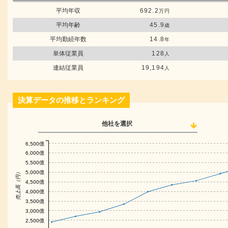
平均年収
692.2
万円
平均年齢
45.9
歳
平均勤続年数
14.8
年
単体従業員
128
人
連結従業員
19,194
人
決算データの推移とランキング
他社を選択
6,500億
6,000億
5,500億
5,000億
売上高（円）
4,500億
4,000億
3,500億
3,000億
2,500億