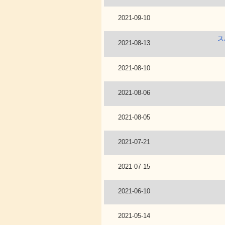
2021-
09-10
ス
2021-
08-13
2021-
08-10
2021-
08-06
2021-
08-05
2021-
07-21
2021-
07-15
2021-
06-10
2021-
05-14