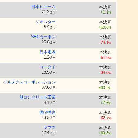
日本ヒューム
本決算
21.3
+1.1
億円
%
ジオスター
本決算
8.9
+68.8
億円
%
SECカーボン
本決算
25.0
-74.1
億円
%
日本坩堝
本決算
1.2
-61.8
億円
%
ヨータイ
本決算
18.5
-34.0
億円
%
ベルテクスコーポレーション
本決算
37.6
+60.9
億円
%
旭コンクリート工業
本決算
4.1
+7.6
億円
%
黒崎播磨
本決算
43.3
-32.7
億円
%
ヤマウ
本決算
12.4
+69.8
億円
%