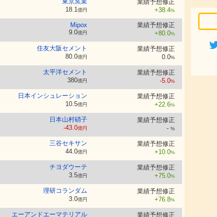
東京窯業
業績予想修正
18.1
+38.4
億円
%
Mipox
業績予想修正
9.0
+80.0
億円
%
住友大阪セメント
業績予想修正
80.0
0.0
億円
%
太平洋セメント
業績予想修正
380
-5.0
億円
%
日本インシュレーション
業績予想修正
10.5
+22.6
億円
%
日本山村硝子
業績予想修正
-43.0
-
億円
%
三谷セキサン
業績予想修正
44.0
+10.0
億円
%
チヨダウーテ
業績予想修正
3.5
+75.0
億円
%
理研コランダム
業績予想修正
3.0
+76.8
億円
%
エーアンドエーマテリアル
業績予想修正