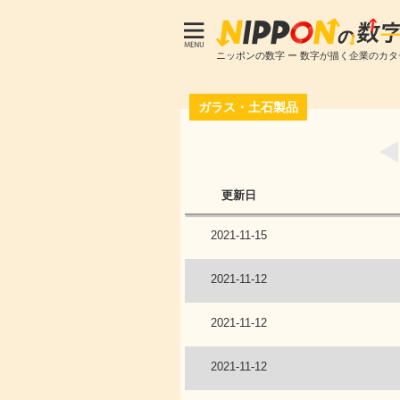
ニッポンの数字 ー 数字が描く企業のカタ
ガラス・土石製品
更新日
2021-
11-15
2021-
11-12
2021-
11-12
2021-
11-12