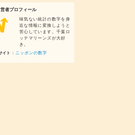
227
億円
運営者プロフィール
282
億円
味気ない統計の数字を身
222
億円
近な情報に変換しようと
163
億円
苦心しています。千葉ロ
ッテマリーンズが大好
216
億円
き。
153
億円
：
ニッポンの数字
サイト
161
億円
137
億円
114
億円
168
億円
78.9
億円
123
億円
97.2
億円
110
億円
91.0
億円
78.3
億円