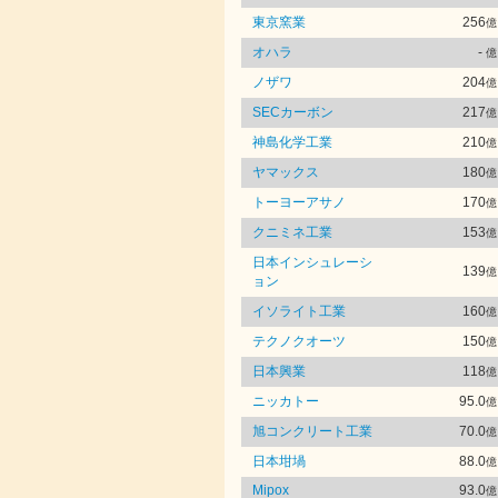
東京窯業
256
億
オハラ
-
億
ノザワ
204
億
SECカーボン
217
億
神島化学工業
210
億
ヤマックス
180
億
トーヨーアサノ
170
億
クニミネ工業
153
億
日本インシュレーシ
139
億
ョン
イソライト工業
160
億
テクノクオーツ
150
億
日本興業
118
億
ニッカトー
95.0
億
旭コンクリート工業
70.0
億
日本坩堝
88.0
億
Mipox
93.0
億