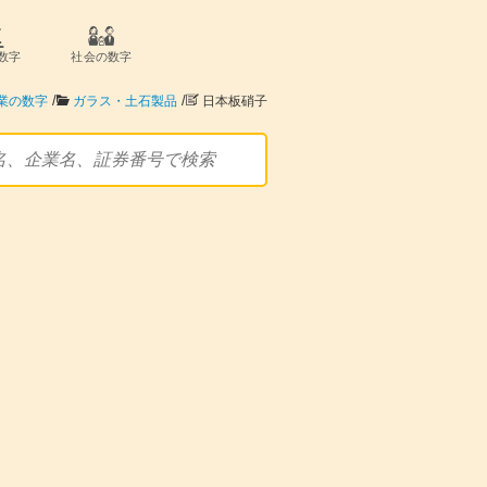
数字
社会の数字
/
/
業の数字
ガラス・土石製品
日本板硝子