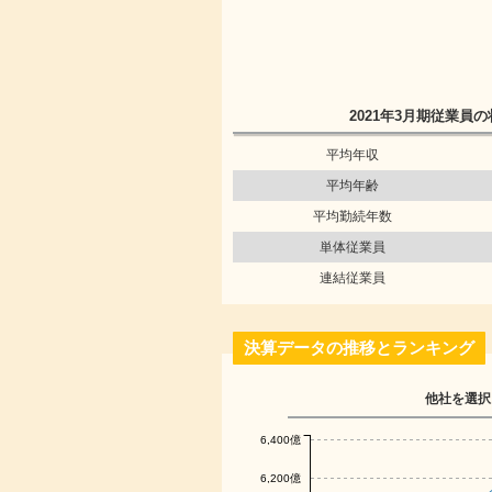
2021年3月期
従業員の
平均年収
平均年齢
平均勤続年数
単体従業員
連結従業員
決算データの推移とランキング
他社を選択
6,400億
6,200億