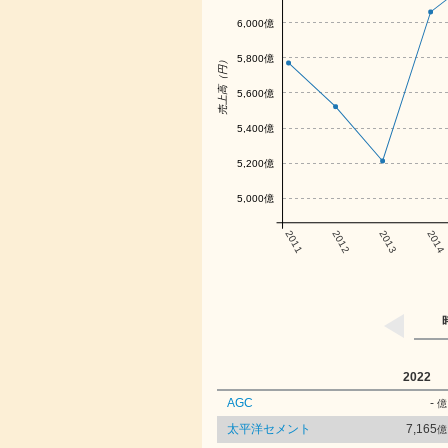
6,000億
5,800億
売上高（円）
5,600億
5,400億
5,200億
5,000億
2011
2012
2013
2014
2022
AGC
-
億
太平洋セメント
7,165
億