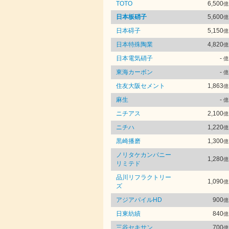
TOTO
6,500
億
日本板硝子
5,600
億
日本碍子
5,150
億
日本特殊陶業
4,820
億
日本電気硝子
-
億
東海カーボン
-
億
住友大阪セメント
1,863
億
麻生
-
億
ニチアス
2,100
億
ニチハ
1,220
億
黒崎播磨
1,300
億
ノリタケカンパニー
1,280
億
リミテド
品川リフラクトリー
1,090
億
ズ
アジアパイルHD
900
億
日東紡績
840
億
三谷セキサン
700
億