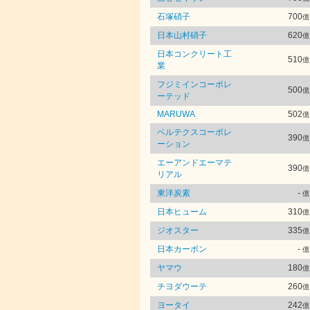
石塚硝子
700
億
日本山村硝子
620
億
日本コンクリート工
510
億
業
フジミインコーポレ
500
億
ーテッド
MARUWA
502
億
ベルテクスコーポレ
390
億
ーション
エーアンドエーマテ
390
億
リアル
東洋炭素
-
億
日本ヒューム
310
億
ジオスター
335
億
日本カーボン
-
億
ヤマウ
180
億
チヨダウーテ
260
億
ヨータイ
242
億