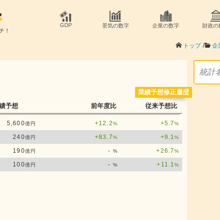
GDP
景気の数字
企業の数字
財政の
チ！
/
トップ
企
業績予想修正履歴
績予想
前年度比
従来予想比
5,600
+12.2
+5.7
億円
%
%
240
+83.7
+9.1
億円
%
%
190
-
+26.7
億円
%
%
100
-
+11.1
億円
%
%