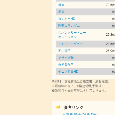
鶴弥
73.5
億
新東
-
億
ダントーHD
-
億
理研コランダム
-
億
スパンクリートコー
29.2
億
ポレーション
イトーヨーギョー
28.5
億
不二硝子
25.0
億
アサヒ衛陶
-
億
倉元製作所
-
億
ゼニス羽田HD
-
億
※資料：各社有価証券報告書、決算短信。
※最新年の売上、利益は原則予測値。
※決算月と会計基準は各社異なります。
参考リンク
日本板硝子のIR情報