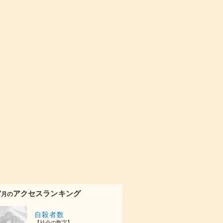
7
アクセスランキング
月の
自殺者数
【社会の数字】